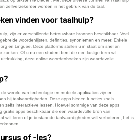
back op teksten te bieden. Met deze diverse vormen van taalhulp
 zelfverzekerder worden in het gebruik van de taal.
ken vinden voor taalhulp?
ulp, zijn er verschillende betrouwbare bronnen beschikbaar. Veel
tgebreide woordenlijsten, definities, synoniemen en meer. Enkele
rg en Linguee. Deze platforms stellen u in staat om snel en
 zoeken. Of u nu een student bent die een lastige term wil
te uitdrukking, deze online woordenboeken zijn waardevolle
lp?
n de wereld van technologie en mobiele applicaties zijn er
pen bij taalvaardigheden. Deze apps bieden functies zoals
n zelfs interactieve lessen. Hoewel sommige van deze apps
eg gratis apps beschikbaar die een waardevolle bron van
 wilt leren of je bestaande taalvaardigheden wilt verbeteren, het is
verkennen.
cursus of -les?