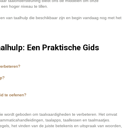
 naar taalondersteuning biedt ons de middelen om onze
en hoger niveau te tillen.
n van taalhulp die beschikbaar zijn en begin vandaag nog met het
alhulp: Een Praktische Gids
verbeteren?
lp?
id te oefenen?
 die wordt geboden om taalvaardigheden te verbeteren. Het omvat
ammaticahandleidingen, taalapps, taallessen en taalmaatjes.
egels, het vinden van de juiste betekenis en uitspraak van woorden,