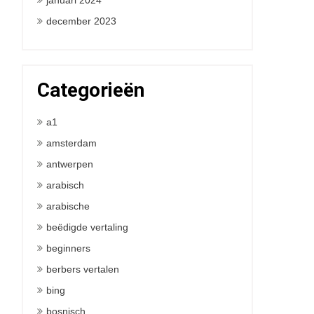
januari 2024
december 2023
Categorieën
a1
amsterdam
antwerpen
arabisch
arabische
beëdigde vertaling
beginners
berbers vertalen
bing
bosnisch