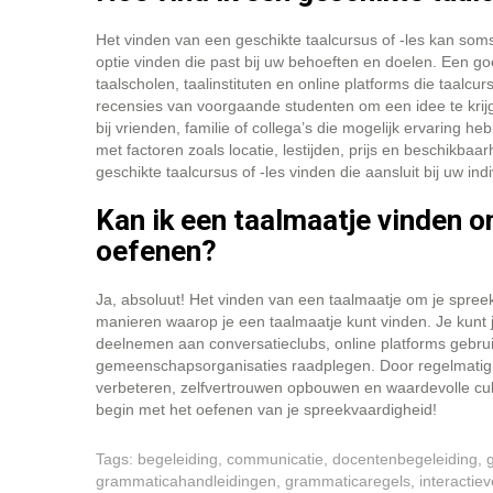
Het vinden van een geschikte taalcursus of -les kan soms
optie vinden die past bij uw behoeften en doelen. Een g
taalscholen, taalinstituten en online platforms die taa
recensies van voorgaande studenten om een idee te krijge
bij vrienden, familie of collega’s die mogelijk ervaring
met factoren zoals locatie, lestijden, prijs en beschikb
geschikte taalcursus of -les vinden die aansluit bij uw indi
Kan ik een taalmaatje vinden o
oefenen?
Ja, absoluut! Het vinden van een taalmaatje om je spreekv
manieren waarop je een taalmaatje kunt vinden. Je kunt j
deelnemen aan conversatieclubs, online platforms gebruiken
gemeenschapsorganisaties raadplegen. Door regelmatig 
verbeteren, zelfvertrouwen opbouwen en waardevolle cult
begin met het oefenen van je spreekvaardigheid!
Tags:
begeleiding
,
communicatie
,
docentenbegeleiding
,
grammaticahandleidingen
,
grammaticaregels
,
interactie