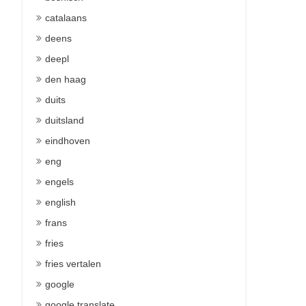
catalaans
deens
deepl
den haag
duits
duitsland
eindhoven
eng
engels
english
frans
fries
fries vertalen
google
google translate