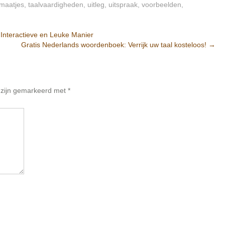
lmaatjes
,
taalvaardigheden
,
uitleg
,
uitspraak
,
voorbeelden
,
Interactieve en Leuke Manier
Gratis Nederlands woordenboek: Verrijk uw taal kosteloos!
→
n zijn gemarkeerd met
*