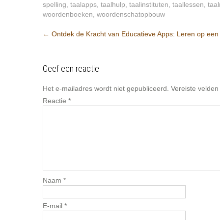
spelling
,
taalapps
,
taalhulp
,
taalinstituten
,
taallessen
,
taa
woordenboeken
,
woordenschatopbouw
Berichtnavigatie
←
Ontdek de Kracht van Educatieve Apps: Leren op een 
Geef een reactie
Het e-mailadres wordt niet gepubliceerd.
Vereiste velde
Reactie
*
Naam
*
E-mail
*