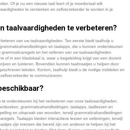
en. Of je nu een nieuwe taal leert of je moedertaal wilt
vaardigheden te versterken en zelfverzekerder te worden in je
jn taalvaardigheden te verbeteren?
rbeteren van uw taalvaardigheden. Ten eerste biedt taalhulp u
 grammaticahandleidingen en taalapps, die u kunnen ondersteunen
an grammaticaregels en het oefenen van uw taalvaardigheden.
ne of in een klaslokaal is, waar u begeleiding krijgt van een docent
rijven en luisteren. Bovendien kunnen taalmaatjes u helpen door
eschreven teksten. Kortom, taalhulp biedt u de nodige middelen en
 zelfverzekerder te communiceren.
 beschikbaar?
s te ondersteunen bij het verbeteren van onze taalvaardigheden.
enboeken, grammaticahandleidingen, taalapps, taallessen en
elling en uitspraak van woorden, terwijl grammaticahandleidingen
regels. Taalapps bieden interactieve lessen en oefeningen, terwijl
atjes zijn mensen die bereid zijn om anderen te helpen bij het