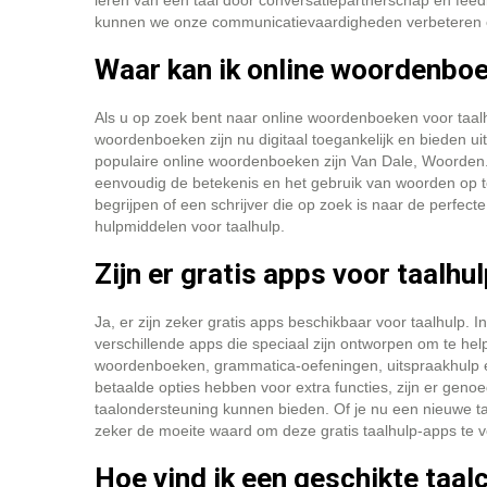
leren van een taal door conversatiepartnerschap en feed
kunnen we onze communicatievaardigheden verbeteren en
Waar kan ik online woordenboe
Als u op zoek bent naar online woordenboeken voor taalh
woordenboeken zijn nu digitaal toegankelijk en bieden ui
populaire online woordenboeken zijn Van Dale, Woorden.o
eenvoudig de betekenis en het gebruik van woorden op te
begrijpen of een schrijver die op zoek is naar de perfec
hulpmiddelen voor taalhulp.
Zijn er gratis apps voor taalhu
Ja, er zijn zeker gratis apps beschikbaar voor taalhulp. I
verschillende apps die speciaal zijn ontworpen om te hel
woordenboeken, grammatica-oefeningen, uitspraakhulp e
betaalde opties hebben voor extra functies, zijn er geno
taalondersteuning kunnen bieden. Of je nu een nieuwe taal
zeker de moeite waard om deze gratis taalhulp-apps te 
Hoe vind ik een geschikte taal