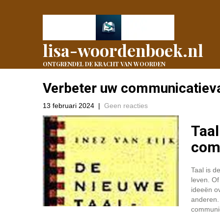
lisa-woordenboek.nl
ONTGRENDEL DE KRACHT VAN WOORDEN
Verbeter uw communicatieva
13 februari 2024
|
Geen reacties
Taal
com
Taal is d
leven. Of
ideeën ov
anderen. 
communic