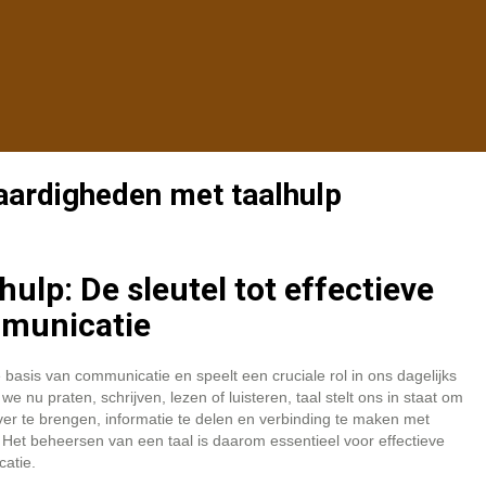
ardigheden met taalhulp
hulp: De sleutel tot effectieve
municatie
e basis van communicatie en speelt een cruciale rol in ons dagelijks
 we nu praten, schrijven, lezen of luisteren, taal stelt ons in staat om
er te brengen, informatie te delen en verbinding te maken met
Het beheersen van een taal is daarom essentieel voor effectieve
atie.