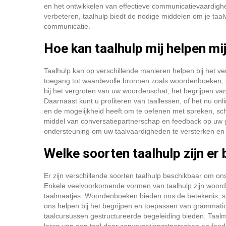
en het ontwikkelen van effectieve communicatievaardighed
verbeteren, taalhulp biedt de nodige middelen om je taal
communicatie.
Hoe kan taalhulp mij helpen mi
Taalhulp kan op verschillende manieren helpen bij het ve
toegang tot waardevolle bronnen zoals woordenboeken,
bij het vergroten van uw woordenschat, het begrijpen v
Daarnaast kunt u profiteren van taallessen, of het nu onli
en de mogelijkheid heeft om te oefenen met spreken, sch
middel van conversatiepartnerschap en feedback op uw g
ondersteuning om uw taalvaardigheden te versterken en
Welke soorten taalhulp zijn er
Er zijn verschillende soorten taalhulp beschikbaar om on
Enkele veelvoorkomende vormen van taalhulp zijn woord
taalmaatjes. Woordenboeken bieden ons de betekenis, sp
ons helpen bij het begrijpen en toepassen van grammatica
taalcursussen gestructureerde begeleiding bieden. Taalma