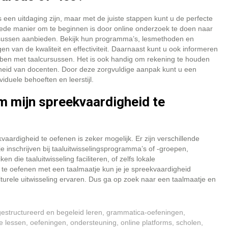
 een uitdaging zijn, maar met de juiste stappen kunt u de perfecte
oede manier om te beginnen is door online onderzoek te doen naar
lcursussen aanbieden. Bekijk hun programma’s, lesmethoden en
n van de kwaliteit en effectiviteit. Daarnaast kunt u ook informeren
 hebben met taalcursussen. Het is ook handig om rekening te houden
aarheid van docenten. Door deze zorgvuldige aanpak kunt u een
viduele behoeften en leerstijl.
m mijn spreekvaardigheid te
aardigheid te oefenen is zeker mogelijk. Er zijn verschillende
e inschrijven bij taaluitwisselingsprogramma’s of -groepen,
 die taaluitwisseling faciliteren, of zelfs lokale
te oefenen met een taalmaatje kun je je spreekvaardigheid
urele uitwisseling ervaren. Dus ga op zoek naar een taalmaatje en
gestructureerd en begeleid leren
,
grammatica-oefeningen
,
ve lessen
,
oefeningen
,
ondersteuning
,
online platforms
,
scholen
,