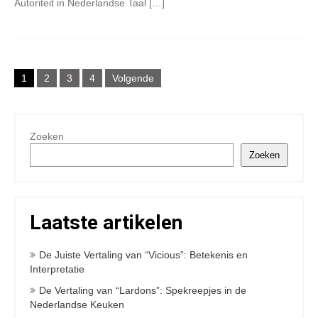
Autoriteit in Nederlandse Taal […]
Berichten
1
2
3
4
Volgende
navigatie
Zoeken
Zoeken
Laatste artikelen
De Juiste Vertaling van “Vicious”: Betekenis en
Interpretatie
De Vertaling van “Lardons”: Spekreepjes in de
Nederlandse Keuken