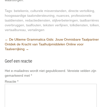
waarborgen.
Tags:
betekenis
,
culturele misverstanden
,
directe vertolking
,
hoogwaardige taalondersteuning
,
nuances
,
professionele
taaldiensten
,
redactiediensten
,
stijlverbeteringen
,
taalbarrières
overbruggen
,
taalfouten
,
teksten verfijnen
,
tolkdiensten
,
tolken
,
vertaalbureau
,
vertalingen
Berichtnavigatie
←
De Ultieme Grammatica Gids: Jouw Onmisbare Taalpartner
Ontdek de Kracht van Taalhulpmiddelen Online voor
Taalverrijking
→
Geef een reactie
Het e-mailadres wordt niet gepubliceerd.
Vereiste velden zijn
gemarkeerd met
*
Reactie
*