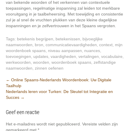
van bekende woorden of het verkennen van contextuele
toepassingen, regelmatige inspanning zal leiden tot merkbare
vooruitgang in je taalbeheersing. Met toewijding en consistentie
zul je al snel de vruchten plukken van deze kleine dagelijkse
inspanningen en je zelfvertrouwen in het Spaans vergroten.
Tags:
betekenis begrijpen
,
betekenissen
,
bijvoeglijke
naamwoorden
,
bron
,
communicatievaardigheden
,
context
,
mijn
woordenboek spaans
,
niveau aanpassen
,
nuances
,
toevoegingen
,
updates
,
vaardigheden
,
vertalingen
,
vocabulaire
,
werkwoorden
,
woorden
,
woordenboek spaans
,
zelfstandige
naamwoorden
,
zinnen oefenen
Berichtnavigatie
←
Online Spaans-Nederlands Woordenboek: Uw Digitale
Taalhulp
Nederlands leren voor Turken: De Sleutel tot Integratie en
Succes
→
Geef een reactie
Het e-mailadres wordt niet gepubliceerd.
Vereiste velden zijn
gemarkeerd met
*