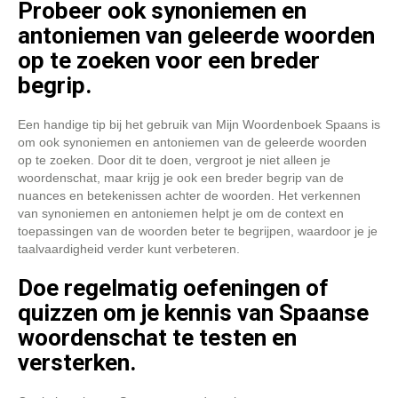
Probeer ook synoniemen en
antoniemen van geleerde woorden
op te zoeken voor een breder
begrip.
Een handige tip bij het gebruik van Mijn Woordenboek Spaans is
om ook synoniemen en antoniemen van de geleerde woorden
op te zoeken. Door dit te doen, vergroot je niet alleen je
woordenschat, maar krijg je ook een breder begrip van de
nuances en betekenissen achter de woorden. Het verkennen
van synoniemen en antoniemen helpt je om de context en
toepassingen van de woorden beter te begrijpen, waardoor je je
taalvaardigheid verder kunt verbeteren.
Doe regelmatig oefeningen of
quizzen om je kennis van Spaanse
woordenschat te testen en
versterken.