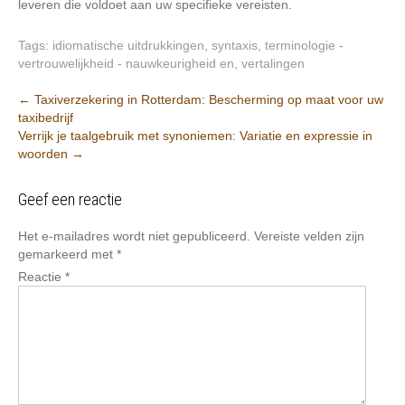
leveren die voldoet aan uw specifieke vereisten.
Tags:
idiomatische uitdrukkingen
,
syntaxis
,
terminologie -
vertrouwelijkheid - nauwkeurigheid en
,
vertalingen
Berichtnavigatie
←
Taxiverzekering in Rotterdam: Bescherming op maat voor uw
taxibedrijf
Verrijk je taalgebruik met synoniemen: Variatie en expressie in
woorden
→
Geef een reactie
Het e-mailadres wordt niet gepubliceerd.
Vereiste velden zijn
gemarkeerd met
*
Reactie
*