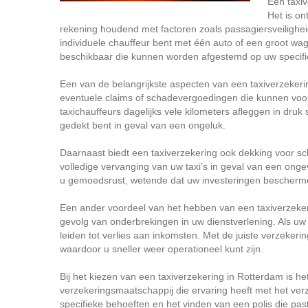
Een taxiv
Het is on
rekening houdend met factoren zoals passagiersveilighei
individuele chauffeur bent met één auto of een groot wag
beschikbaar die kunnen worden afgestemd op uw specifie
Een van de belangrijkste aspecten van een taxiverzekeri
eventuele claims of schadevergoedingen die kunnen voort
taxichauffeurs dagelijks vele kilometers afleggen in druk
gedekt bent in geval van een ongeluk.
Daarnaast biedt een taxiverzekering ook dekking voor sch
volledige vervanging van uw taxi’s in geval van een onge
u gemoedsrust, wetende dat uw investeringen beschermd z
Een ander voordeel van het hebben van een taxiverzekerin
gevolg van onderbrekingen in uw dienstverlening. Als uw 
leiden tot verlies aan inkomsten. Met de juiste verzeker
waardoor u sneller weer operationeel kunt zijn.
Bij het kiezen van een taxiverzekering in Rotterdam is 
verzekeringsmaatschappij die ervaring heeft met het verz
specifieke behoeften en het vinden van een polis die past 