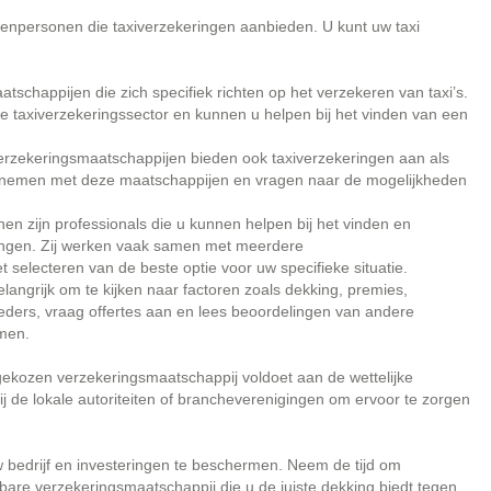
senpersonen die taxiverzekeringen aanbieden. U kunt uw taxi
tschappijen die zich specifiek richten op het verzekeren van taxi’s.
e taxiverzekeringssector en kunnen u helpen bij het vinden van een
verzekeringsmaatschappijen bieden ook taxiverzekeringen aan als
pnemen met deze maatschappijen en vragen naar de mogelijkheden
n zijn professionals die u kunnen helpen bij het vinden en
dingen. Zij werken vaak samen met meerdere
 selecteren van de beste optie voor uw specifieke situatie.
langrijk om te kijken naar factoren zoals dekking, premies,
bieders, vraag offertes aan en lees beoordelingen van andere
men.
gekozen verzekeringsmaatschappij voldoet aan de wettelijke
ij de lokale autoriteiten of brancheverenigingen om ervoor te zorgen
w bedrijf en investeringen te beschermen. Neem de tijd om
bare verzekeringsmaatschappij die u de juiste dekking biedt tegen