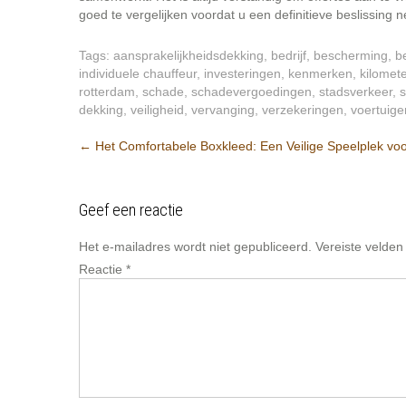
goed te vergelijken voordat u een definitieve beslissing 
Tags:
aansprakelijkheidsdekking
,
bedrijf
,
bescherming
,
b
individuele chauffeur
,
investeringen
,
kenmerken
,
kilomet
rotterdam
,
schade
,
schadevergoedingen
,
stadsverkeer
,
dekking
,
veiligheid
,
vervanging
,
verzekeringen
,
voertuige
Berichtnavigatie
←
Het Comfortabele Boxkleed: Een Veilige Speelplek voor
Geef een reactie
Het e-mailadres wordt niet gepubliceerd.
Vereiste velde
Reactie
*