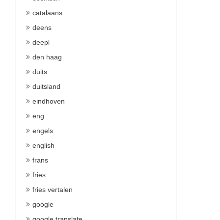
catalaans
deens
deepl
den haag
duits
duitsland
eindhoven
eng
engels
english
frans
fries
fries vertalen
google
google translate