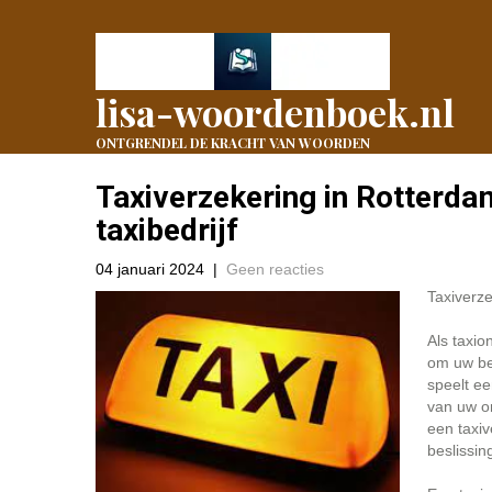
lisa-woordenboek.nl
ONTGRENDEL DE KRACHT VAN WOORDEN
Taxiverzekering in Rotterd
taxibedrijf
04 januari 2024
|
Geen reacties
Taxiverz
Als taxio
om uw be
speelt ee
van uw on
een taxi
beslissi