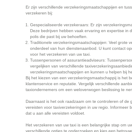
Er zijn verschillende verzekeringsmaatschappijen en tus
verzekeren bij:
Gespecialiseerde verzekeraars: Er zijn verzekeringsmaa
Deze bedrijven hebben vaak ervaring en expertise in d
polis die past bij uw behoeften.
Traditionele verzekeringsmaatschappijen: Veel grote 
onderdeel van hun dienstenaanbod. U kunt contact o
voor het verzekeren van uw taxi.
Tussenpersonen of assurantieadviseurs: Tussenpersone
vergelijken van verschillende taxiverzekeringsaanbie
verzekeringsmaatschappijen en kunnen u helpen bij het
Bij het kiezen van een verzekeringsmaatschappij is het be
klantenservice en reputatie. Vergelijk verschillende aan
taxiondernemers om een weloverwogen beslissing te ne
Daarnaast is het ook raadzaam om te controleren of de 
vereisten voor taxiverzekeringen in uw regio. Informeer b
dat u aan alle vereisten voldoet.
Het verzekeren van uw taxi is een belangrijke stap om u
verschillende opties te onderzoeken en kies een betrouw