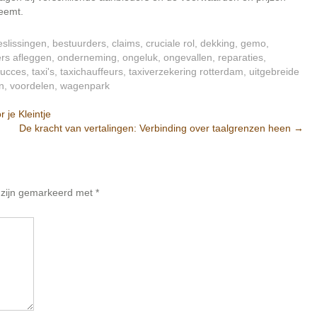
neemt.
eslissingen
,
bestuurders
,
claims
,
cruciale rol
,
dekking
,
gemo
,
ers afleggen
,
onderneming
,
ongeluk
,
ongevallen
,
reparaties
,
succes
,
taxi's
,
taxichauffeurs
,
taxiverzekering rotterdam
,
uitgebreide
n
,
voordelen
,
wagenpark
 je Kleintje
De kracht van vertalingen: Verbinding over taalgrenzen heen
→
n zijn gemarkeerd met
*