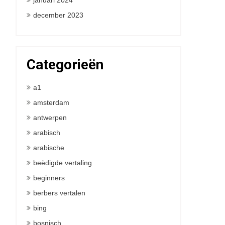
januari 2024
december 2023
Categorieën
a1
amsterdam
antwerpen
arabisch
arabische
beëdigde vertaling
beginners
berbers vertalen
bing
bosnisch