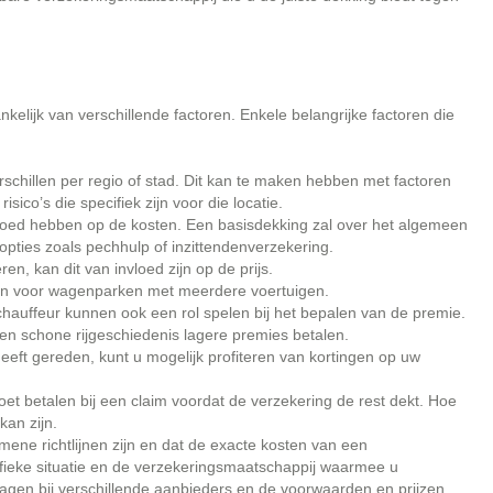
kelijk van verschillende factoren. Enkele belangrijke factoren die
schillen per regio of stad. Dit kan te maken hebben met factoren
isico’s die specifiek zijn voor die locatie.
nvloed hebben op de kosten. Een basisdekking zal over het algemeen
opties zoals pechhulp of inzittendenverzekering.
ren, kan dit van invloed zijn op de prijs.
an voor wagenparken met meerdere voertuigen.
taxichauffeur kunnen ook een rol spelen bij het bepalen van de premie.
en schone rijgeschiedenis lagere premies betalen.
heeft gereden, kunt u mogelijk profiteren van kortingen op uw
 moet betalen bij een claim voordat de verzekering de rest dekt. Hoe
kan zijn.
mene richtlijnen zijn en dat de exacte kosten van een
ifieke situatie en de verzekeringsmaatschappij waarmee u
vragen bij verschillende aanbieders en de voorwaarden en prijzen