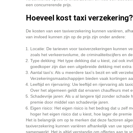
een concurrerende prijs.
Hoeveel kost taxi verzekering?
De kosten van een taxiverzekering kunnen variëren, afhan
van invloed kunnen zijn op de prijs zijn onder andere:
Locatie: De tarieven voor taxiverzekeringen kunnen ver
zoals het verkeersvolume, de criminaliteitscijfers en de r
Type dekking: Het type dekking dat u kiest, zal ook i
goedkoper zijn dan een uitgebreide dekking met extra 
Aantal taxi’s: Als u meerdere taxi’s bezit en wilt verzeke
Verzekeringsmaatschappijen bieden vaak kortingen a
Leeftijd en rijervaring: Uw leeftijd en rijervaring als 
Over het algemeen geldt dat ervaren chauffeurs met e
Schadevrije jaren: Als u al langere tijd zonder schade 
premie door middel van schadevrije jaren.
Eigen risico: Het eigen risico is het bedrag dat u zelf
hoger het eigen risico dat u kiest, hoe lager de premie 
Het is belangrijk om op te merken dat deze factoren alge
taxiverzekering kunnen variëren afhankelijk van uw spec
samenwerkt. Het is altijd verstandig om offertes aan te 