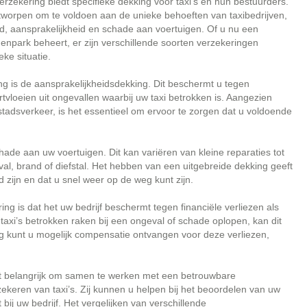
erzekering biedt specifieke dekking voor taxi’s en hun bestuurders.
tworpen om te voldoen aan de unieke behoeften van taxibedrijven,
d, aansprakelijkheid en schade aan voertuigen. Of u nu een
enpark beheert, er zijn verschillende soorten verzekeringen
ke situatie.
ng is de aansprakelijkheidsdekking. Dit beschermt u tegen
vloeien uit ongevallen waarbij uw taxi betrokken is. Aangezien
 stadsverkeer, is het essentieel om ervoor te zorgen dat u voldoende
ade aan uw voertuigen. Dit kan variëren van kleine reparaties tot
val, brand of diefstal. Het hebben van een uitgebreide dekking geeft
ijn en dat u snel weer op de weg kunt zijn.
g is dat het uw bedrijf beschermt tegen financiële verliezen als
taxi’s betrokken raken bij een ongeval of schade oplopen, kan dit
ing kunt u mogelijk compensatie ontvangen voor deze verliezen,
het belangrijk om samen te werken met een betrouwbare
ekeren van taxi’s. Zij kunnen u helpen bij het beoordelen van uw
bij uw bedrijf. Het vergelijken van verschillende