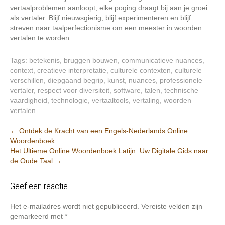
vertaalproblemen aanloopt; elke poging draagt bij aan je groei
als vertaler. Blijf nieuwsgierig, blijf experimenteren en blijf
streven naar taalperfectionisme om een meester in woorden
vertalen te worden.
Tags:
betekenis
,
bruggen bouwen
,
communicatieve nuances
,
context
,
creatieve interpretatie
,
culturele contexten
,
culturele
verschillen
,
diepgaand begrip
,
kunst
,
nuances
,
professionele
vertaler
,
respect voor diversiteit
,
software
,
talen
,
technische
vaardigheid
,
technologie
,
vertaaltools
,
vertaling
,
woorden
vertalen
Berichtnavigatie
←
Ontdek de Kracht van een Engels-Nederlands Online
Woordenboek
Het Ultieme Online Woordenboek Latijn: Uw Digitale Gids naar
de Oude Taal
→
Geef een reactie
Het e-mailadres wordt niet gepubliceerd.
Vereiste velden zijn
gemarkeerd met
*