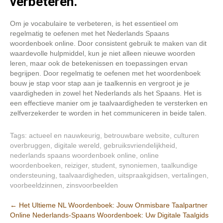
verbeteren.
Om je vocabulaire te verbeteren, is het essentieel om
regelmatig te oefenen met het Nederlands Spaans
woordenboek online. Door consistent gebruik te maken van dit
waardevolle hulpmiddel, kun je niet alleen nieuwe woorden
leren, maar ook de betekenissen en toepassingen ervan
begrijpen. Door regelmatig te oefenen met het woordenboek
bouw je stap voor stap aan je taalkennis en vergroot je je
vaardigheden in zowel het Nederlands als het Spaans. Het is
een effectieve manier om je taalvaardigheden te versterken en
zelfverzekerder te worden in het communiceren in beide talen.
Tags:
actueel en nauwkeurig
,
betrouwbare website
,
culturen
overbruggen
,
digitale wereld
,
gebruiksvriendelijkheid
,
nederlands spaans woordenboek online
,
online
woordenboeken
,
reiziger
,
student
,
synoniemen
,
taalkundige
ondersteuning
,
taalvaardigheden
,
uitspraakgidsen
,
vertalingen
,
voorbeeldzinnen
,
zinsvoorbeelden
Berichtnavigatie
←
Het Ultieme NL Woordenboek: Jouw Onmisbare Taalpartner
Online Nederlands-Spaans Woordenboek: Uw Digitale Taalgids