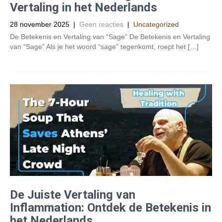
Vertaling in het Nederlands
28 november 2025
|
Geen reacties
|
Uncategorized
De Betekenis en Vertaling van “Sage” De Betekenis en Vertaling
van “Sage” Als je het woord “sage” tegenkomt, roept het […]
De Juiste Vertaling van
Inflammation: Ontdek de Betekenis in
het Nederlands