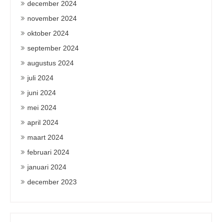
december 2024
november 2024
oktober 2024
september 2024
augustus 2024
juli 2024
juni 2024
mei 2024
april 2024
maart 2024
februari 2024
januari 2024
december 2023