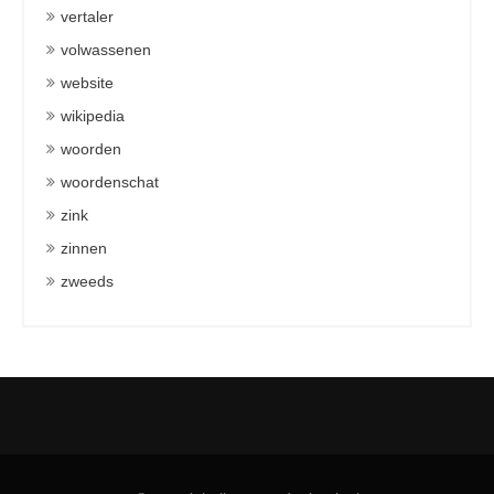
vertaler
volwassenen
website
wikipedia
woorden
woordenschat
zink
zinnen
zweeds