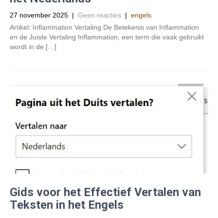
27 november 2025
|
Geen reacties
|
engels
Artikel: Inflammation Vertaling De Betekenis van Inflammation
en de Juiste Vertaling Inflammation, een term die vaak gebruikt
wordt in de […]
Gids voor het Effectief Vertalen van
Teksten in het Engels