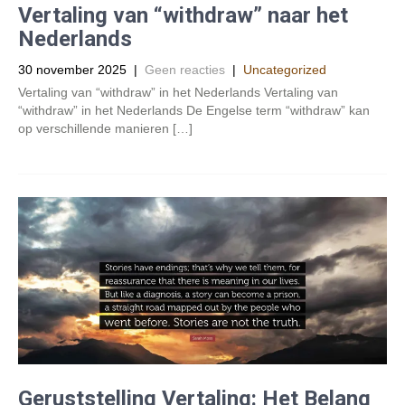
Vertaling van “withdraw” naar het
Nederlands
30 november 2025
|
Geen reacties
|
Uncategorized
Vertaling van “withdraw” in het Nederlands Vertaling van
“withdraw” in het Nederlands De Engelse term “withdraw” kan
op verschillende manieren […]
Geruststelling Vertaling: Het Belang