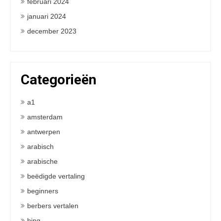
februari 2024
januari 2024
december 2023
Categorieën
a1
amsterdam
antwerpen
arabisch
arabische
beëdigde vertaling
beginners
berbers vertalen
bing