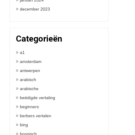
januari 2024
december 2023
Categorieën
a1
amsterdam
antwerpen
arabisch
arabische
beëdigde vertaling
beginners
berbers vertalen
bing
bosnisch