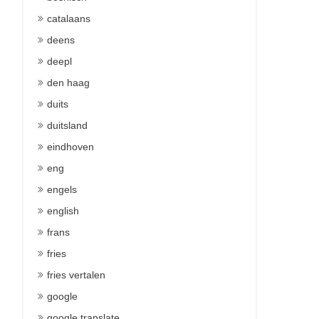
catalaans
deens
deepl
den haag
duits
duitsland
eindhoven
eng
engels
english
frans
fries
fries vertalen
google
google translate