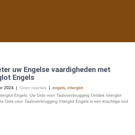
ter uw Engelse vaardigheden met
glot Engels
er 2024
|
Geen reacties
|
engels
,
interglot
terglot Engels: Uw Gids voor Taaloverbrugging Ontdek Interglot
w Gids voor Taaloverbrugging Interglot Engels is een krachtige tool