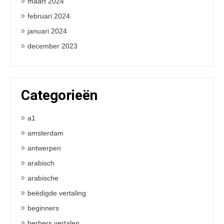
maart 2024
februari 2024
januari 2024
december 2023
Categorieën
a1
amsterdam
antwerpen
arabisch
arabische
beëdigde vertaling
beginners
berbers vertalen