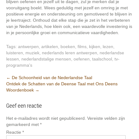
blijven oefenen en jezelf uit te dagen, zul je merken dat je
vooruitgang boekt. Wees geduldig met jezelf en omring je met
positieve energie en ondersteuning om gemotiveerd te blijven in
je leertraject. Onthoud dat elke stap die je zet in het verbeteren
van je Nederlands, hoe klein ook, een waardevolle investering is
in je persoonlijke groei en communicatieve vaardigheden.
Tags:
antwerpen
,
artikelen
,
boeken
,
films
,
kijken
,
lezen
,
luisteren
,
muziek
,
nederlands leren antwerpen
,
nederlandse
lessen
,
nederlandstalige mensen
,
oefenen
,
taalschool
,
tv-
programma's
Berichtnavigatie
←
De Schoonheid van de Nederlandse Taal
Ontdek de Schatten van de Deense Taal met Ons Deens
Woordenboek
→
Geef een reactie
Het e-mailadres wordt niet gepubliceerd.
Vereiste velden zijn
gemarkeerd met
*
Reactie
*