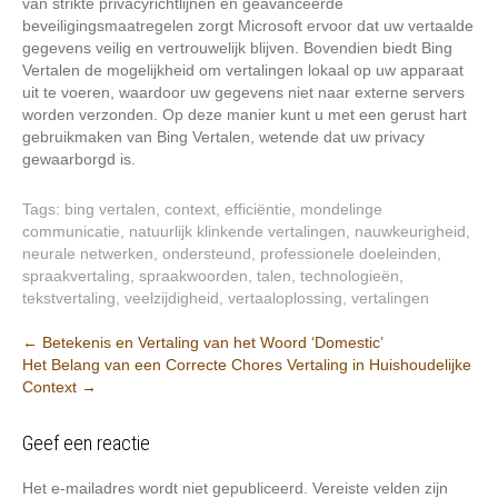
van strikte privacyrichtlijnen en geavanceerde
beveiligingsmaatregelen zorgt Microsoft ervoor dat uw vertaalde
gegevens veilig en vertrouwelijk blijven. Bovendien biedt Bing
Vertalen de mogelijkheid om vertalingen lokaal op uw apparaat
uit te voeren, waardoor uw gegevens niet naar externe servers
worden verzonden. Op deze manier kunt u met een gerust hart
gebruikmaken van Bing Vertalen, wetende dat uw privacy
gewaarborgd is.
Tags:
bing vertalen
,
context
,
efficiëntie
,
mondelinge
communicatie
,
natuurlijk klinkende vertalingen
,
nauwkeurigheid
,
neurale netwerken
,
ondersteund
,
professionele doeleinden
,
spraakvertaling
,
spraakwoorden
,
talen
,
technologieën
,
tekstvertaling
,
veelzijdigheid
,
vertaaloplossing
,
vertalingen
Berichtnavigatie
←
Betekenis en Vertaling van het Woord ‘Domestic’
Het Belang van een Correcte Chores Vertaling in Huishoudelijke
Context
→
Geef een reactie
Het e-mailadres wordt niet gepubliceerd.
Vereiste velden zijn