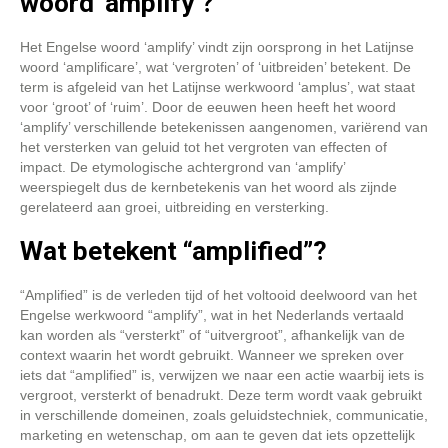
woord ‘amplify’?
Het Engelse woord ‘amplify’ vindt zijn oorsprong in het Latijnse
woord ‘amplificare’, wat ‘vergroten’ of ‘uitbreiden’ betekent. De
term is afgeleid van het Latijnse werkwoord ‘amplus’, wat staat
voor ‘groot’ of ‘ruim’. Door de eeuwen heen heeft het woord
‘amplify’ verschillende betekenissen aangenomen, variërend van
het versterken van geluid tot het vergroten van effecten of
impact. De etymologische achtergrond van ‘amplify’
weerspiegelt dus de kernbetekenis van het woord als zijnde
gerelateerd aan groei, uitbreiding en versterking.
Wat betekent “amplified”?
“Amplified” is de verleden tijd of het voltooid deelwoord van het
Engelse werkwoord “amplify”, wat in het Nederlands vertaald
kan worden als “versterkt” of “uitvergroot”, afhankelijk van de
context waarin het wordt gebruikt. Wanneer we spreken over
iets dat “amplified” is, verwijzen we naar een actie waarbij iets is
vergroot, versterkt of benadrukt. Deze term wordt vaak gebruikt
in verschillende domeinen, zoals geluidstechniek, communicatie,
marketing en wetenschap, om aan te geven dat iets opzettelijk