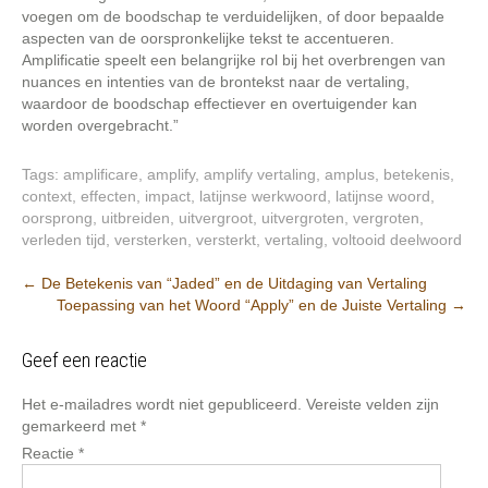
voegen om de boodschap te verduidelijken, of door bepaalde
aspecten van de oorspronkelijke tekst te accentueren.
Amplificatie speelt een belangrijke rol bij het overbrengen van
nuances en intenties van de brontekst naar de vertaling,
waardoor de boodschap effectiever en overtuigender kan
worden overgebracht.”
Tags:
amplificare
,
amplify
,
amplify vertaling
,
amplus
,
betekenis
,
context
,
effecten
,
impact
,
latijnse werkwoord
,
latijnse woord
,
oorsprong
,
uitbreiden
,
uitvergroot
,
uitvergroten
,
vergroten
,
verleden tijd
,
versterken
,
versterkt
,
vertaling
,
voltooid deelwoord
Berichtnavigatie
←
De Betekenis van “Jaded” en de Uitdaging van Vertaling
Toepassing van het Woord “Apply” en de Juiste Vertaling
→
Geef een reactie
Het e-mailadres wordt niet gepubliceerd.
Vereiste velden zijn
gemarkeerd met
*
Reactie
*