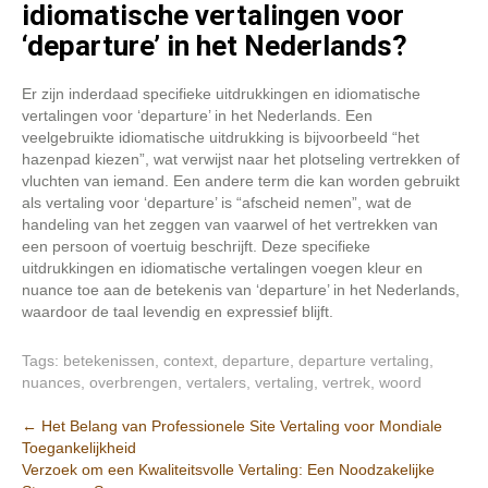
idiomatische vertalingen voor
‘departure’ in het Nederlands?
Er zijn inderdaad specifieke uitdrukkingen en idiomatische
vertalingen voor ‘departure’ in het Nederlands. Een
veelgebruikte idiomatische uitdrukking is bijvoorbeeld “het
hazenpad kiezen”, wat verwijst naar het plotseling vertrekken of
vluchten van iemand. Een andere term die kan worden gebruikt
als vertaling voor ‘departure’ is “afscheid nemen”, wat de
handeling van het zeggen van vaarwel of het vertrekken van
een persoon of voertuig beschrijft. Deze specifieke
uitdrukkingen en idiomatische vertalingen voegen kleur en
nuance toe aan de betekenis van ‘departure’ in het Nederlands,
waardoor de taal levendig en expressief blijft.
Tags:
betekenissen
,
context
,
departure
,
departure vertaling
,
nuances
,
overbrengen
,
vertalers
,
vertaling
,
vertrek
,
woord
Berichtnavigatie
←
Het Belang van Professionele Site Vertaling voor Mondiale
Toegankelijkheid
Verzoek om een Kwaliteitsvolle Vertaling: Een Noodzakelijke