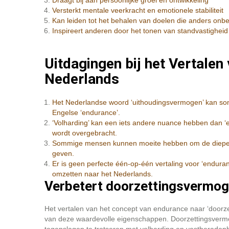
Draagt bij aan persoonlijke groei en ontwikkeling
Versterkt mentale veerkracht en emotionele stabiliteit
Kan leiden tot het behalen van doelen die anders onbe
Inspireert anderen door het tonen van standvastigheid
Uitdagingen bij het Vertalen
Nederlands
Het Nederlandse woord ‘uithoudingsvermogen’ kan soms
Engelse ‘endurance’.
‘Volharding’ kan een iets andere nuance hebben dan ‘e
wordt overgebracht.
Sommige mensen kunnen moeite hebben om de diepere 
geven.
Er is geen perfecte één-op-één vertaling voor ‘endura
omzetten naar het Nederlands.
Verbetert doorzettingsvermog
Het vertalen van het concept van endurance naar ‘doorze
van deze waardevolle eigenschappen. Doorzettingsvermog