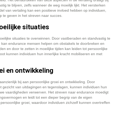
eid. Het benadrukken van deze aspecten in de vertaling draagt bij
g te blijven, zelfs wanneer de weg moeilijk lijkt. Het versterken
l van vertaling kan een positieve invloed hebben op individuen,
 te geven in het streven naar succes.
eilijke situaties
eilijke situaties te overwinnen. Door vastberaden en standvastig te
jn, kan endurance mensen helpen om obstakels te doorbreken en
 en door te zetten in moeilijke tijden kan leiden tot persoonlijke
ot kunnen individuen hun innerlijke kracht mobiliseren en met
ei en ontwikkeling
zienlijk bij aan persoonlijke groei en ontwikkeling. Door
t gezicht van uitdagingen en tegenslagen, kunnen individuen hun
uwe vaardigheden verwerven. Het streven naar endurance moedigt
tingsvermogen en leidt tot een dieper begrip van de eigen
 persoonlijke groei, waardoor individuen zichzelf kunnen overtreffen