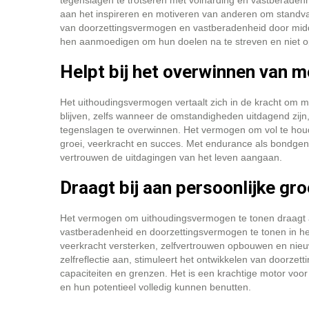
tegenslagen te trotseren met volharding en vastberadenh
aan het inspireren en motiveren van anderen om standvasti
van doorzettingsvermogen en vastberadenheid door midde
hen aanmoedigen om hun doelen na te streven en niet op
Helpt bij het overwinnen van mo
Het uithoudingsvermogen vertaalt zich in de kracht om mo
blijven, zelfs wanneer de omstandigheden uitdagend zi
tegenslagen te overwinnen. Het vermogen om vol te houden
groei, veerkracht en succes. Met endurance als bondgeno
vertrouwen de uitdagingen van het leven aangaan.
Draagt bij aan persoonlijke gro
Het vermogen om uithoudingsvermogen te tonen draagt aan
vastberadenheid en doorzettingsvermogen te tonen in he
veerkracht versterken, zelfvertrouwen opbouwen en nie
zelfreflectie aan, stimuleert het ontwikkelen van doorzet
capaciteiten en grenzen. Het is een krachtige motor voor
en hun potentieel volledig kunnen benutten.