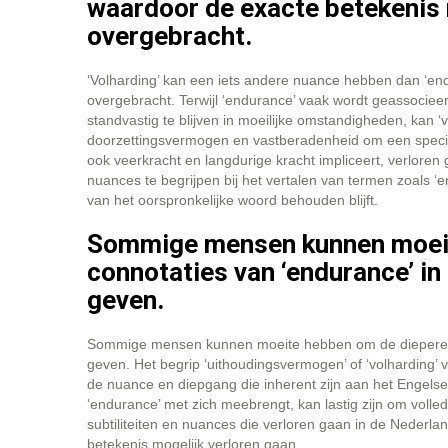
waardoor de exacte betekenis m
overgebracht.
‘Volharding’ kan een iets andere nuance hebben dan ‘end
overgebracht. Terwijl ‘endurance’ vaak wordt geassocie
standvastig te blijven in moeilijke omstandigheden, kan 
doorzettingsvermogen en vastberadenheid om een specifiek
ook veerkracht en langdurige kracht impliceert, verloren g
nuances te begrijpen bij het vertalen van termen zoals ‘
van het oorspronkelijke woord behouden blijft.
Sommige mensen kunnen moeit
connotaties van ‘endurance’ in
geven.
Sommige mensen kunnen moeite hebben om de diepere co
geven. Het begrip ‘uithoudingsvermogen’ of ‘volharding’
de nuance en diepgang die inherent zijn aan het Engels
‘endurance’ met zich meebrengt, kan lastig zijn om volled
subtiliteiten en nuances die verloren gaan in de Nederl
betekenis mogelijk verloren gaan.