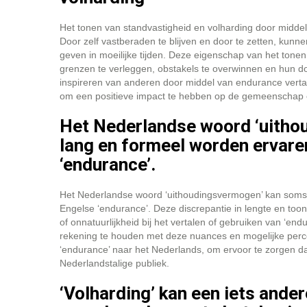
Het tonen van standvastigheid en volharding door middel
Door zelf vastberaden te blijven en door te zetten, kun
geven in moeilijke tijden. Deze eigenschap van het to
grenzen te verleggen, obstakels te overwinnen en hun d
inspireren van anderen door middel van endurance vertali
om een positieve impact te hebben op de gemeenschap e
Het Nederlandse woord ‘uitho
lang en formeel worden ervaren
‘endurance’.
Het Nederlandse woord ‘uithoudingsvermogen’ kan soms al
Engelse ‘endurance’. Deze discrepantie in lengte en too
of onnatuurlijkheid bij het vertalen of gebruiken van ‘end
rekening te houden met deze nuances en mogelijke perce
‘endurance’ naar het Nederlands, om ervoor te zorgen dat
Nederlandstalige publiek.
‘Volharding’ kan een iets ande