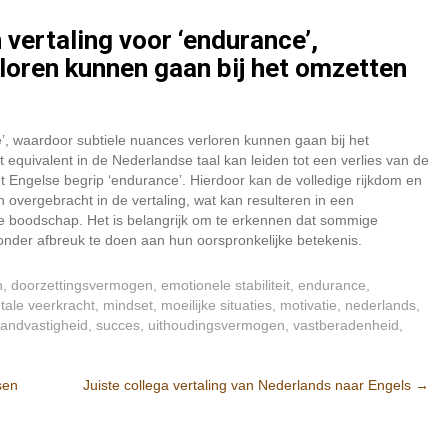
 vertaling voor ‘endurance’,
loren kunnen gaan bij het omzetten
e’, waardoor subtiele nuances verloren kunnen gaan bij het
equivalent in de Nederlandse taal kan leiden tot een verlies van de
et Engelse begrip ‘endurance’. Hierdoor kan de volledige rijkdom en
n overgebracht in de vertaling, wat kan resulteren in een
e boodschap. Het is belangrijk om te erkennen dat sommige
zonder afbreuk te doen aan hun oorspronkelijke betekenis.
n
,
doorzettingsvermogen
,
emotionele stabiliteit
,
endurance
,
tale veerkracht
,
mindset
,
moeilijke situaties
,
motivatie
,
nederlands
,
tandvastigheid
,
succes
,
uithoudingsvermogen
,
vastberadenheid
,
sen
Juiste collega vertaling van Nederlands naar Engels
→