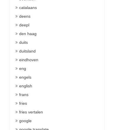
catalaans
deens
deepl
den haag
duits
duitsland
eindhoven
eng
engels
english
frans
fries
fries vertalen
google
google translate