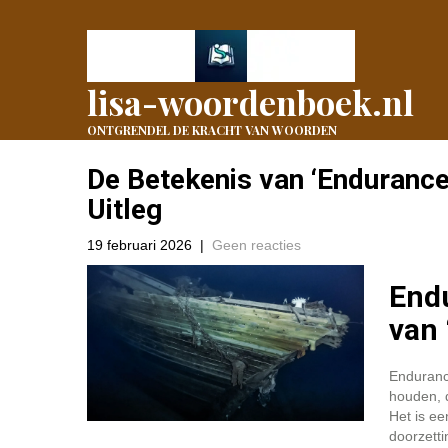
lisa-woordenboek.nl
ONTGRENDEL DE KRACHT VAN WOORDEN
De Betekenis van ‘Endurance’
Uitleg
19 februari 2026
|
Geen reacties
Endu
van 
Enduranc
houden, d
Het is e
doorzett