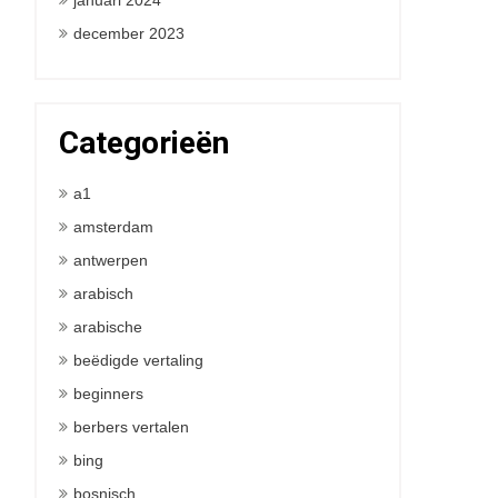
januari 2024
december 2023
Categorieën
a1
amsterdam
antwerpen
arabisch
arabische
beëdigde vertaling
beginners
berbers vertalen
bing
bosnisch