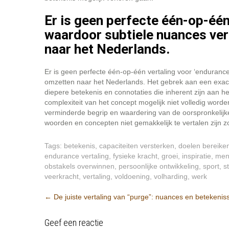
Er is geen perfecte één-op-één
waardoor subtiele nuances ver
naar het Nederlands.
Er is geen perfecte één-op-één vertaling voor ‘enduranc
omzetten naar het Nederlands. Het gebrek aan een exact 
diepere betekenis en connotaties die inherent zijn aan h
complexiteit van het concept mogelijk niet volledig worde
verminderde begrip en waardering van de oorspronkelijk
woorden en concepten niet gemakkelijk te vertalen zijn 
Tags:
betekenis
,
capaciteiten versterken
,
doelen bereike
endurance vertaling
,
fysieke kracht
,
groei
,
inspiratie
,
men
obstakels overwinnen
,
persoonlijke ontwikkeling
,
sport
,
s
veerkracht
,
vertaling
,
voldoening
,
volharding
,
werk
Berichtnavigatie
←
De juiste vertaling van “purge”: nuances en betekenis
Geef een reactie