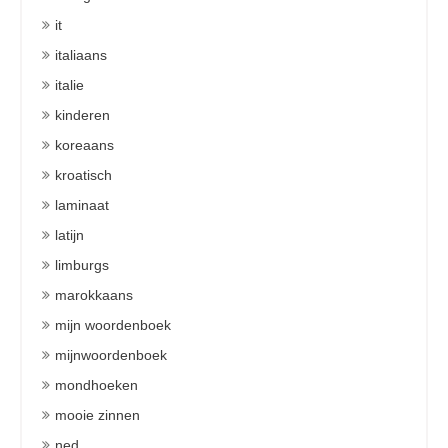
it
italiaans
italie
kinderen
koreaans
kroatisch
laminaat
latijn
limburgs
marokkaans
mijn woordenboek
mijnwoordenboek
mondhoeken
mooie zinnen
ned