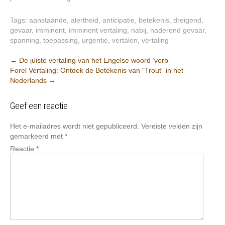
Tags:
aanstaande
,
alertheid
,
anticipatie
,
betekenis
,
dreigend
,
gevaar
,
imminent
,
imminent vertaling
,
nabij
,
naderend gevaar
,
spanning
,
toepassing
,
urgentie
,
vertalen
,
vertaling
Berichtnavigatie
←
De juiste vertaling van het Engelse woord ‘verb’
Forel Vertaling: Ontdek de Betekenis van “Trout” in het
Nederlands
→
Geef een reactie
Het e-mailadres wordt niet gepubliceerd.
Vereiste velden zijn
gemarkeerd met
*
Reactie
*