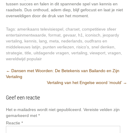
tussen succes en falen in dit spannende spel van kennis en
raadsels. Dus onthoud, adem diep, blijf gefocust en laat je niet
overweldigen door de druk van het moment.
Tags:
amerikaans televisiespel
,
charset
,
competitieve sfeer
entertainmentwaarde
,
format
,
gevaar
,
h1
,
iconisch
,
jeopardy
vertaling
,
kennis
,
lang
,
meta
,
nederlands
,
oudfrans en
middeleeuws latijn
,
punten verliezen
,
risico's
,
snel denken
,
strategie
,
title
,
uitdagende vragen
,
vertaling
,
viewport
,
vragen
,
wereldwijd populair
Berichtnavigatie
←
Dansen met Woorden: De Betekenis van Bailando en Zijn
Vertaling
Vertaling van het Engelse woord ‘mould’
→
Geef een reactie
Het e-mailadres wordt niet gepubliceerd.
Vereiste velden zijn
gemarkeerd met
*
Reactie
*