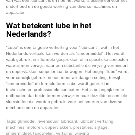
van wat een lubricant is en hoe het werkt, is essentieel voor het
onderhoud en de goede werking van diverse machines en
apparaten.
Wat betekent lube in het
Nederlands?
“Lube” is een Engelse verkorting voor “lubricant”, wat in het
Nederlands vertaald kan worden als “smeermiddel”. Het wordt
vaak gebruikt in informele gesprekken of in specifieke contexten
waarbij men verwijst naar een substantie die wrijving vermindert
en oppervlakken soepeler laat bewegen. Het begrip “lube” wordt
voornamelijk gebruikt in een meer alledaagse setting, terwijl
“smeermiddel” de formele term is die wordt gebruikt in
technische en professionele contexten. Het is belangrijk om te
onthouden dat beide termen verwijzen naar dezelfde essentiële
vloeistoffen die worden gebruikt voor het smeren van diverse
mechanismen en apparaten.
Tags:
glijmiddel
,
levensduur
,
lubricant
,
lubricant vertaling
,
machines
,
motoren
,
oppervlakken
,
prestaties
,
slijtage
,
smeermiddel
,
tandwielen
,
vertaling
,
wrijving