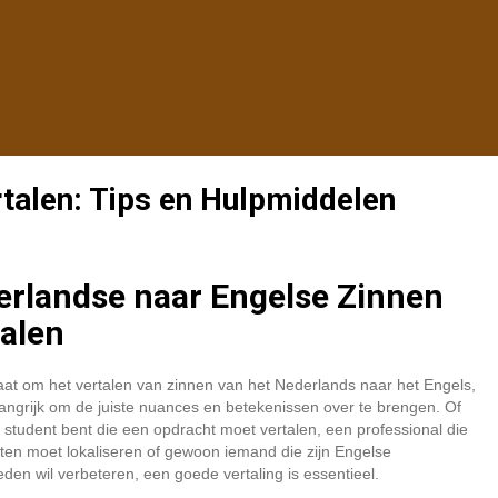
rtalen: Tips en Hulpmiddelen
rlandse naar Engelse Zinnen
alen
aat om het vertalen van zinnen van het Nederlands naar het Engels,
langrijk om de juiste nuances en betekenissen over te brengen. Of
 student bent die een opdracht moet vertalen, een professional die
en moet lokaliseren of gewoon iemand die zijn Engelse
den wil verbeteren, een goede vertaling is essentieel.