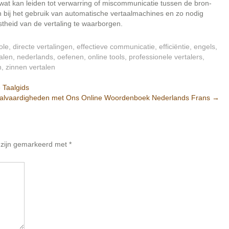
 wat kan leiden tot verwarring of miscommunicatie tussen de bron-
ven bij het gebruik van automatische vertaalmachines en zo nodig
istheid van de vertaling te waarborgen.
ole
,
directe vertalingen
,
effectieve communicatie
,
efficiëntie
,
engels
,
alen
,
nederlands
,
oefenen
,
online tools
,
professionele vertalers
,
n
,
zinnen vertalen
 Taalgids
Taalvaardigheden met Ons Online Woordenboek Nederlands Frans
→
n zijn gemarkeerd met
*