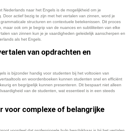
t Nederlands naar het Engels is de mogelijkheid om je
 Door actief bezig te zijn met het vertalen van zinnen, word je
rammaticale structuren en contextuele betekenissen. Dit proces
n, maar ook om je begrip van de nuances en subtiliteiten van elke
rtalen van zinnen kun je je vaardigheden geleidelijk aanscherpen en
erlands als het Engels.
vertalen van opdrachten en
ls is bijzonder handig voor studenten bij het voltooien van
ertaaltools en woordenboeken kunnen studenten snel en efficiënt
eurig en begrijpelijk kunnen presenteren. Dit bespaart niet alleen
alvaardigheid van de studenten, wat essentieel is in een steeds
r voor complexe of belangrijke
groot voordeel dat professionele hulp beschikbaar is bij het vertalen