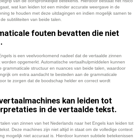
 begrip van de oorspronkelijke betekenis. Hierdoor bestaat het risico
n gaat, wat kan leiden tot een minder accurate weergave in de
ekening te houden met deze uitdagingen en indien mogelijk samen te
e subtiliteiten van beide talen.
aticale fouten bevatten die niet
.
 Engels is een veelvoorkomend nadeel dat de vertaalde zinnen
ect worden opgemerkt. Automatische vertaalhulpmiddelen kunnen
e grammaticale structuur en nuances van beide talen, waardoor
langrijk om extra aandacht te besteden aan de grammaticale
voor te zorgen dat de boodschap helder en correct wordt
vertaalmachines kan leiden tot
retaties in de vertaalde tekst.
rtalen van zinnen van het Nederlands naar het Engels kan leiden tot
kst. Deze machines zijn niet altijd in staat om de volledige context
ng mogelijk niet accuraat is. Hierdoor kunnen subtiele betekenissen