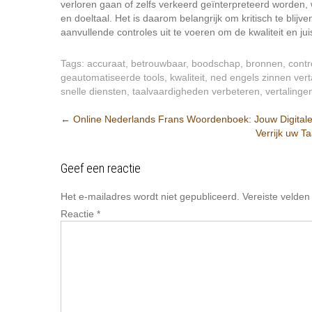
verloren gaan of zelfs verkeerd geïnterpreteerd worden,
en doeltaal. Het is daarom belangrijk om kritisch te blij
aanvullende controles uit te voeren om de kwaliteit en ju
Tags:
accuraat
,
betrouwbaar
,
boodschap
,
bronnen
,
contr
geautomatiseerde tools
,
kwaliteit
,
ned engels zinnen vert
snelle diensten
,
taalvaardigheden verbeteren
,
vertalinge
Berichtnavigatie
←
Online Nederlands Frans Woordenboek: Jouw Digitale
Verrijk uw 
Geef een reactie
Het e-mailadres wordt niet gepubliceerd.
Vereiste velde
Reactie
*