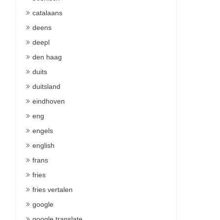
catalaans
deens
deepl
den haag
duits
duitsland
eindhoven
eng
engels
english
frans
fries
fries vertalen
google
google translate