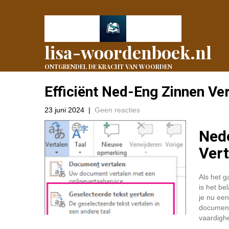
lisa-woordenboek.nl
ONTGRENDEL DE KRACHT VAN WOORDEN
Efficiënt Ned-Eng Zinnen Ve
23 juni 2024
|
Geen reacties
Nede
Vert
Als het g
is het be
je nu een
document
vaardighe