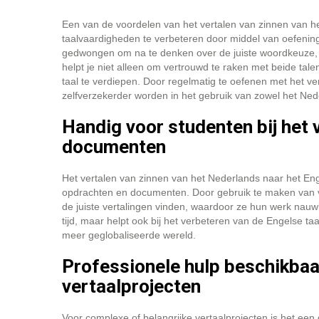
Een van de voordelen van het vertalen van zinnen van he
taalvaardigheden te verbeteren door middel van oefening.
gedwongen om na te denken over de juiste woordkeuze, g
helpt je niet alleen om vertrouwd te raken met beide tale
taal te verdiepen. Door regelmatig te oefenen met het ve
zelfverzekerder worden in het gebruik van zowel het Ned
Handig voor studenten bij het 
documenten
Het vertalen van zinnen van het Nederlands naar het Enge
opdrachten en documenten. Door gebruik te maken van v
de juiste vertalingen vinden, waardoor ze hun werk nauwk
tijd, maar helpt ook bij het verbeteren van de Engelse ta
meer geglobaliseerde wereld.
Professionele hulp beschikbaa
vertaalprojecten
Voor complexe of belangrijke vertaalprojecten is het een 