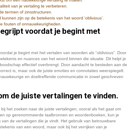
tekst om een nauwkeurige vertaling te maken.
eit van je vertaling te verbeteren.
de termen of zinsstructuren.
d kunnen zijn op de betekenis van het woord ‘oblivious’.
ele fouten of onnauwkeurigheden.
egrijpt voordat je begint met
oordat je begint met het vertalen van woorden als “oblivious”. Door
 betekenis en nuances van het woord binnen die situatie. Dit helpt je
 boodschap effectief overbrengt. Door aandacht te besteden aan de
 correct is, maar ook de juiste emoties en connotaties weerspiegelt.
n nauwkeurige en doeltreffende communicatie in zowel geschreven
 de juiste vertalingen te vinden.
ij het zoeken naar de juiste vertalingen, vooral als het gaat om
ouwen op gerenommeerde taalbronnen en woordenboeken, kun je
 van de vertalingen die je vindt. Het gebruik van betrouwbare
betekenis van een woord, maar ook bij het verrijken van je