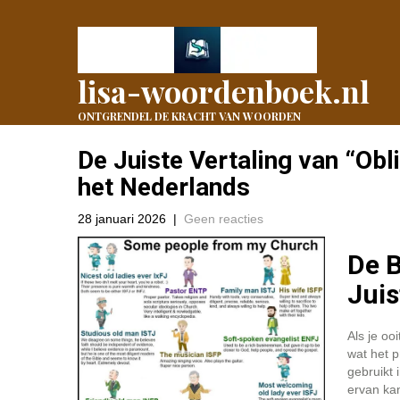
lisa-woordenboek.nl
ONTGRENDEL DE KRACHT VAN WOORDEN
De Juiste Vertaling van “Obl
het Nederlands
28 januari 2026
|
Geen reacties
De B
Juis
Als je oo
wat het p
gebruikt 
ervan ka