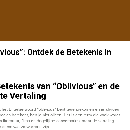
ivious”: Ontdek de Betekenis in
etekenis van “Oblivious” en de
te Vertaling
it het Engelse woord “oblivious” bent tegengekomen en je afvroeg
recies betekent, ben je niet alleen. Het is een term die vaak wordt
in literatuur, films en dagelijkse conversaties, maar de vertaling
n soms wat verwarrend zijn.