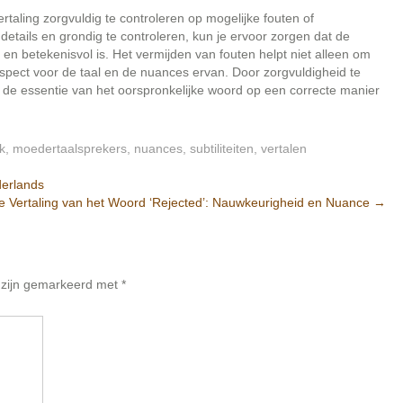
rtaling zorgvuldig te controleren op mogelijke fouten of
tails en grondig te controleren, kun je ervoor zorgen dat de
 en betekenisvol is. Het vermijden van fouten helpt niet alleen om
spect voor de taal en de nuances ervan. Door zorgvuldigheid te
t de essentie van het oorspronkelijke woord op een correcte manier
k
,
moedertaalsprekers
,
nuances
,
subtiliteiten
,
vertalen
derlands
e Vertaling van het Woord ‘Rejected’: Nauwkeurigheid en Nuance
→
n zijn gemarkeerd met
*