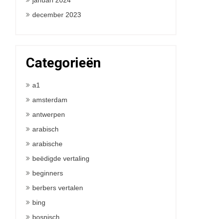
januari 2024
december 2023
Categorieën
a1
amsterdam
antwerpen
arabisch
arabische
beëdigde vertaling
beginners
berbers vertalen
bing
bosnisch