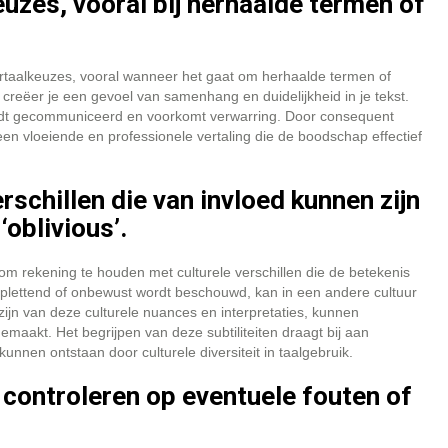
euzes, vooral bij herhaalde termen of
 vertaalkeuzes, vooral wanneer het gaat om herhaalde termen of
en creëer je een gevoel van samenhang en duidelijkheid in je tekst.
wordt gecommuniceerd en voorkomt verwarring. Door consequent
en vloeiende en professionele vertaling die de boodschap effectief
rschillen die van invloed kunnen zijn
oblivious’.
jk om rekening te houden met culturele verschillen die de betekenis
oplettend of onbewust wordt beschouwd, kan in een andere cultuur
ijn van deze culturele nuances en interpretaties, kunnen
emaakt. Het begrijpen van deze subtiliteiten draagt bij aan
nnen ontstaan door culturele diversiteit in taalgebruik.
e controleren op eventuele fouten of