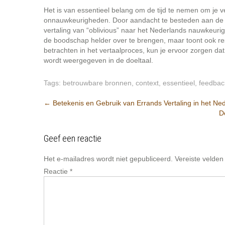
Het is van essentieel belang om de tijd te nemen om je ve
onnauwkeurigheden. Door aandacht te besteden aan de de
vertaling van “oblivious” naar het Nederlands nauwkeurig
de boodschap helder over te brengen, maar toont ook re
betrachten in het vertaalproces, kun je ervoor zorgen da
wordt weergegeven in de doeltaal.
Tags:
betrouwbare bronnen
,
context
,
essentieel
,
feedbac
Berichtnavigatie
←
Betekenis en Gebruik van Errands Vertaling in het Ne
D
Geef een reactie
Het e-mailadres wordt niet gepubliceerd.
Vereiste velde
Reactie
*