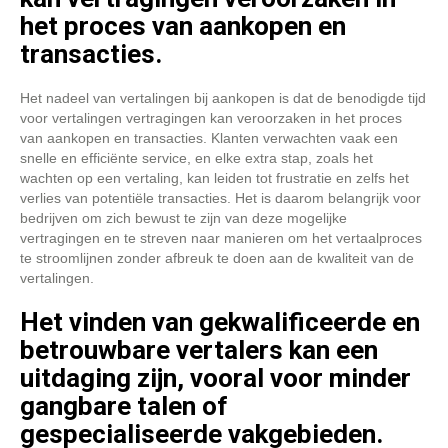
het proces van aankopen en
transacties.
Het nadeel van vertalingen bij aankopen is dat de benodigde tijd
voor vertalingen vertragingen kan veroorzaken in het proces
van aankopen en transacties. Klanten verwachten vaak een
snelle en efficiënte service, en elke extra stap, zoals het
wachten op een vertaling, kan leiden tot frustratie en zelfs het
verlies van potentiële transacties. Het is daarom belangrijk voor
bedrijven om zich bewust te zijn van deze mogelijke
vertragingen en te streven naar manieren om het vertaalproces
te stroomlijnen zonder afbreuk te doen aan de kwaliteit van de
vertalingen.
Het vinden van gekwalificeerde en
betrouwbare vertalers kan een
uitdaging zijn, vooral voor minder
gangbare talen of
gespecialiseerde vakgebieden.