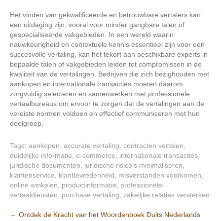
Het vinden van gekwalificeerde en betrouwbare vertalers kan
een uitdaging zijn, vooral voor minder gangbare talen of
gespecialiseerde vakgebieden. In een wereld waarin
nauwkeurigheid en contextuele kennis essentieel zijn voor een
succesvolle vertaling, kan het tekort aan beschikbare experts in
bepaalde talen of vakgebieden leiden tot compromissen in de
kwaliteit van de vertalingen. Bedrijven die zich bezighouden met
aankopen en internationale transacties moeten daarom
zorgvuldig selecteren en samenwerken met professionele
vertaalbureaus om ervoor te zorgen dat de vertalingen aan de
vereiste normen voldoen en effectief communiceren met hun
doelgroep.
Tags:
aankopen
,
accurate vertaling
,
contracten vertalen
,
duidelijke informatie
,
e-commerce
,
internationale transacties
,
juridische documenten
,
juridische risico's minimaliseren
,
klantenservice
,
klanttevredenheid
,
misverstanden voorkomen
,
online winkelen
,
productinformatie
,
professionele
vertaaldiensten
,
purchase vertaling
,
zakelijke relaties versterken
Berichtnavigatie
←
Ontdek de Kracht van het Woordenboek Duits Nederlands