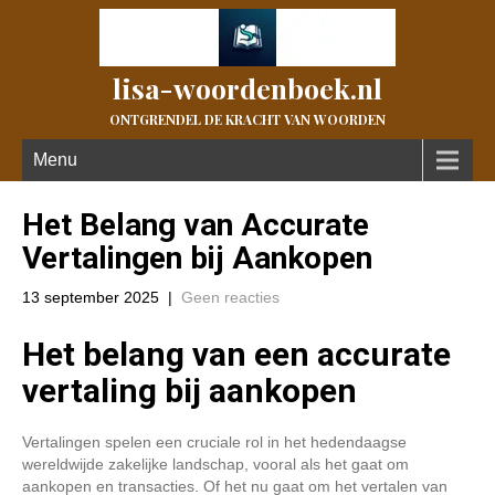
lisa-woordenboek.nl
ONTGRENDEL DE KRACHT VAN WOORDEN
Menu
Het Belang van Accurate
Vertalingen bij Aankopen
13 september 2025
|
Geen reacties
Het belang van een accurate
vertaling bij aankopen
Vertalingen spelen een cruciale rol in het hedendaagse
wereldwijde zakelijke landschap, vooral als het gaat om
aankopen en transacties. Of het nu gaat om het vertalen van