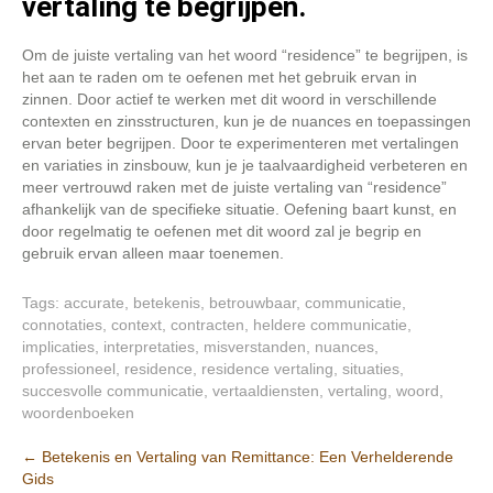
vertaling te begrijpen.
Om de juiste vertaling van het woord “residence” te begrijpen, is
het aan te raden om te oefenen met het gebruik ervan in
zinnen. Door actief te werken met dit woord in verschillende
contexten en zinsstructuren, kun je de nuances en toepassingen
ervan beter begrijpen. Door te experimenteren met vertalingen
en variaties in zinsbouw, kun je je taalvaardigheid verbeteren en
meer vertrouwd raken met de juiste vertaling van “residence”
afhankelijk van de specifieke situatie. Oefening baart kunst, en
door regelmatig te oefenen met dit woord zal je begrip en
gebruik ervan alleen maar toenemen.
Tags:
accurate
,
betekenis
,
betrouwbaar
,
communicatie
,
connotaties
,
context
,
contracten
,
heldere communicatie
,
implicaties
,
interpretaties
,
misverstanden
,
nuances
,
professioneel
,
residence
,
residence vertaling
,
situaties
,
succesvolle communicatie
,
vertaaldiensten
,
vertaling
,
woord
,
woordenboeken
Berichtnavigatie
←
Betekenis en Vertaling van Remittance: Een Verhelderende
Gids