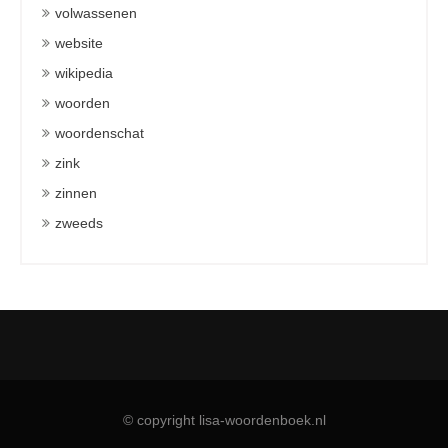
volwassenen
website
wikipedia
woorden
woordenschat
zink
zinnen
zweeds
© copyright lisa-woordenboek.nl