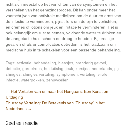
richt zich meestal op het verlichten van de symptomen en het
versnellen van het genezingsproces. Dit kan onder meer het
voorschrijven van antivirale medicijnen om de duur en ernst van
de infectie te verminderen, pijnstillers om de pijn te verlichten,
en crèmes of lotions om jeuk en irritatie te verminderen. Het is
ook belangrijk om rust te nemen, voldoende water te drinken en
de aangetaste huid schoon en droog te houden. Bij ernstige
gevallen of als er complicaties optreden, is het raadzaam om
medische hulp in te schakelen voor een passende behandeling.
Tags:
activatie
,
behandeling
,
blaasjes
,
branderig gevoel
,
detectie
,
gordelroos
,
huiduitslag
,
jeuk
,
korstjes
,
nederlands
,
pijn
,
shingles
,
shingles vertaling
,
symptomen
,
vertaling
,
virale
infectie
,
waterpokken
,
zenuwcellen
Berichtnavigatie
←
Het Vertalen van en naar het Hongaars: Een Kunst en
Uitdaging
Thursday Vertaling: De Betekenis van ‘Thursday’ in het
Nederlands
→
Geef een reactie