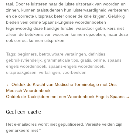
taal. Door te luisteren naar de juiste uitspraak van woorden en
zinnen, kunnen taalstudenten hun luistervaardigheid verbeteren
en de correcte uitspraak beter onder de knie krijgen. Gelukkig
bieden veel online Spaans-Engelse woordenboeken
tegenwoordig deze handige functie, waardoor gebruikers niet
alleen de betekenis van woorden kunnen opzoeken, maar deze
ook correct kunnen uitspreken.
Tags:
beginners
,
betrouwbare vertalingen
,
definities
,
gebruiksvriendelijk
,
grammaticale tips
,
gratis
,
online
,
spaans
engels woordenboek
,
spaans-engels woordenboek
,
uitspraakgidsen
,
vertalingen
,
voorbeelden
Berichtnavigatie
←
Ontdek de Kracht van Medische Terminologie met Ons
Medisch Woordenboek
Ontdek de Taalrijkdom met een Woordenboek Engels Spaans
→
Geef een reactie
Het e-mailadres wordt niet gepubliceerd.
Vereiste velden zijn
gemarkeerd met
*