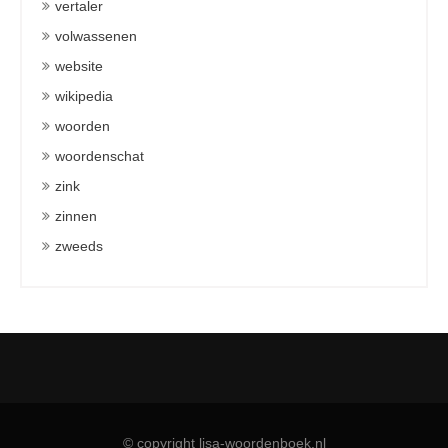
vertaler
volwassenen
website
wikipedia
woorden
woordenschat
zink
zinnen
zweeds
© copyright lisa-woordenboek.nl