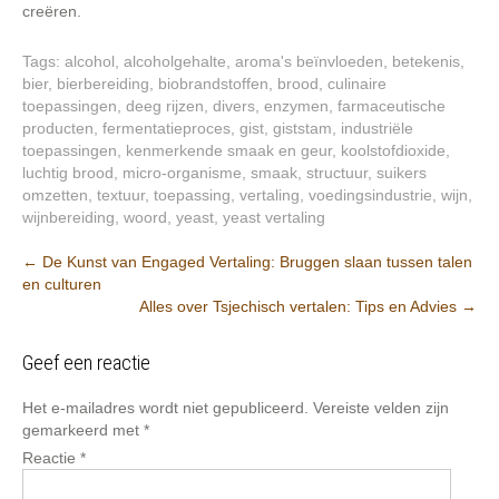
creëren.
Tags:
alcohol
,
alcoholgehalte
,
aroma's beïnvloeden
,
betekenis
,
bier
,
bierbereiding
,
biobrandstoffen
,
brood
,
culinaire
toepassingen
,
deeg rijzen
,
divers
,
enzymen
,
farmaceutische
producten
,
fermentatieproces
,
gist
,
giststam
,
industriële
toepassingen
,
kenmerkende smaak en geur
,
koolstofdioxide
,
luchtig brood
,
micro-organisme
,
smaak
,
structuur
,
suikers
omzetten
,
textuur
,
toepassing
,
vertaling
,
voedingsindustrie
,
wijn
,
wijnbereiding
,
woord
,
yeast
,
yeast vertaling
Berichtnavigatie
←
De Kunst van Engaged Vertaling: Bruggen slaan tussen talen
en culturen
Alles over Tsjechisch vertalen: Tips en Advies
→
Geef een reactie
Het e-mailadres wordt niet gepubliceerd.
Vereiste velden zijn
gemarkeerd met
*
Reactie
*