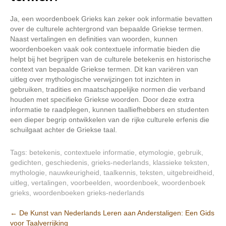
Ja, een woordenboek Grieks kan zeker ook informatie bevatten
over de culturele achtergrond van bepaalde Griekse termen.
Naast vertalingen en definities van woorden, kunnen
woordenboeken vaak ook contextuele informatie bieden die
helpt bij het begrijpen van de culturele betekenis en historische
context van bepaalde Griekse termen. Dit kan variëren van
uitleg over mythologische verwijzingen tot inzichten in
gebruiken, tradities en maatschappelijke normen die verband
houden met specifieke Griekse woorden. Door deze extra
informatie te raadplegen, kunnen taalliefhebbers en studenten
een dieper begrip ontwikkelen van de rijke culturele erfenis die
schuilgaat achter de Griekse taal.
Tags:
betekenis
,
contextuele informatie
,
etymologie
,
gebruik
,
gedichten
,
geschiedenis
,
grieks-nederlands
,
klassieke teksten
,
mythologie
,
nauwkeurigheid
,
taalkennis
,
teksten
,
uitgebreidheid
,
uitleg
,
vertalingen
,
voorbeelden
,
woordenboek
,
woordenboek
grieks
,
woordenboeken grieks-nederlands
Berichtnavigatie
←
De Kunst van Nederlands Leren aan Anderstaligen: Een Gids
voor Taalverrijking