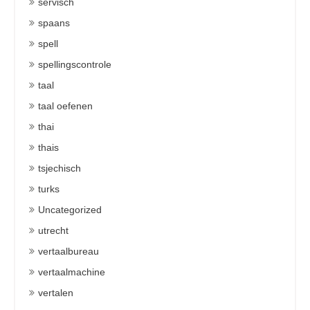
servisch
spaans
spell
spellingscontrole
taal
taal oefenen
thai
thais
tsjechisch
turks
Uncategorized
utrecht
vertaalbureau
vertaalmachine
vertalen