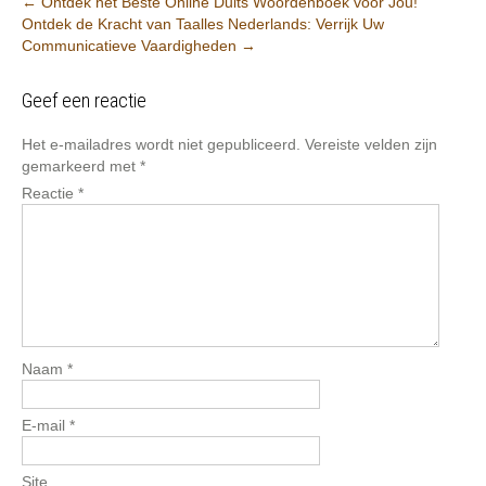
Berichtnavigatie
←
Ontdek het Beste Online Duits Woordenboek voor Jou!
Ontdek de Kracht van Taalles Nederlands: Verrijk Uw
Communicatieve Vaardigheden
→
Geef een reactie
Het e-mailadres wordt niet gepubliceerd.
Vereiste velden zijn
gemarkeerd met
*
Reactie
*
Naam
*
E-mail
*
Site