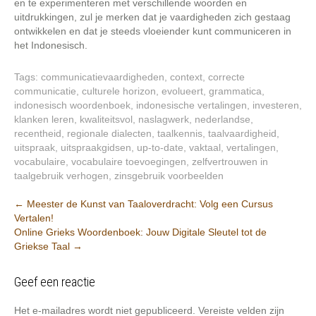
en te experimenteren met verschillende woorden en
uitdrukkingen, zul je merken dat je vaardigheden zich gestaag
ontwikkelen en dat je steeds vloeiender kunt communiceren in
het Indonesisch.
Tags:
communicatievaardigheden
,
context
,
correcte
communicatie
,
culturele horizon
,
evolueert
,
grammatica
,
indonesisch woordenboek
,
indonesische vertalingen
,
investeren
,
klanken leren
,
kwaliteitsvol
,
naslagwerk
,
nederlandse
,
recentheid
,
regionale dialecten
,
taalkennis
,
taalvaardigheid
,
uitspraak
,
uitspraakgidsen
,
up-to-date
,
vaktaal
,
vertalingen
,
vocabulaire
,
vocabulaire toevoegingen
,
zelfvertrouwen in
taalgebruik verhogen
,
zinsgebruik voorbeelden
Berichtnavigatie
←
Meester de Kunst van Taaloverdracht: Volg een Cursus
Vertalen!
Online Grieks Woordenboek: Jouw Digitale Sleutel tot de
Griekse Taal
→
Geef een reactie
Het e-mailadres wordt niet gepubliceerd.
Vereiste velden zijn