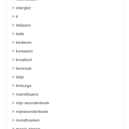
interglot
it
italiaans
italie
kinderen
koreaans
kroatisch
laminaat
latijn
limburgs
marokkaans
mijn woordenboek
mijnwoordenboek
mondhoeken
mooie zinnen