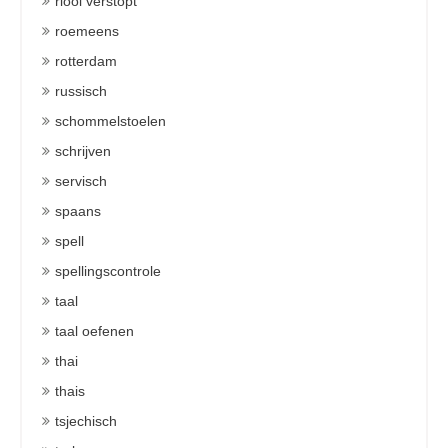
riool verstopt
roemeens
rotterdam
russisch
schommelstoelen
schrijven
servisch
spaans
spell
spellingscontrole
taal
taal oefenen
thai
thais
tsjechisch