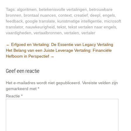
Tags:
algoritmen
,
betekenisvolle vertalingen
,
betrouwbare
bronnen
,
brontaal nuances
,
context
,
creatief
,
deepl
,
engels
,
feedback
,
google translate
,
kunstmatige intelligentie
,
microsoft
translator
,
nauwkeurigheid
,
tekst
,
tekst vertalen naar engels
,
vaardigheden
,
vertaalbronnen
,
vertalen
,
vertaler
Berichtnavigatie
←
Erfgoed en Vertaling: De Essentie van Legacy Vertaling
Het Belang van een Juiste Leverage Vertaling: Financiële
Hefboom in Perspectief
→
Geef een reactie
Het e-mailadres wordt niet gepubliceerd.
Vereiste velden zijn
gemarkeerd met
*
Reactie
*