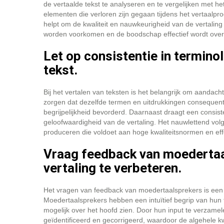
de vertaalde tekst te analyseren en te vergelijken met h
elementen die verloren zijn gegaan tijdens het vertaalp
helpt om de kwaliteit en nauwkeurigheid van de vertalin
worden voorkomen en de boodschap effectief wordt overg
Let op consistentie in terminol
tekst.
Bij het vertalen van teksten is het belangrijk om aandacht
zorgen dat dezelfde termen en uitdrukkingen consequent 
begrijpelijkheid bevorderd. Daarnaast draagt een consisten
geloofwaardigheid van de vertaling. Het nauwlettend vol
produceren die voldoet aan hoge kwaliteitsnormen en eff
Vraag feedback van moedertaal
vertaling te verbeteren.
Het vragen van feedback van moedertaalsprekers is een w
Moedertaalsprekers hebben een intuïtief begrip van hun 
mogelijk over het hoofd zien. Door hun input te verzam
geïdentificeerd en gecorrigeerd, waardoor de algehele kwa