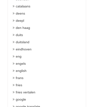
catalaans
deens
deepl
den haag
duits
duitsland
eindhoven
eng
engels
english
frans
fries
fries vertalen
google
google translate