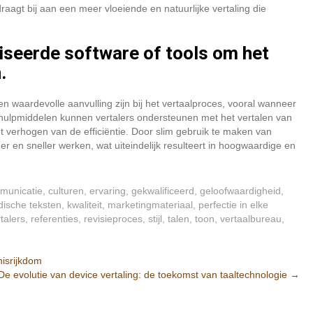
raagt bij aan een meer vloeiende en natuurlijke vertaling die
iseerde software of tools om het
.
n waardevolle aanvulling zijn bij het vertaalproces, vooral wanneer
 hulpmiddelen kunnen vertalers ondersteunen met het vertalen van
et verhogen van de efficiëntie. Door slim gebruik te maken van
 en sneller werken, wat uiteindelijk resulteert in hoogwaardige en
municatie
,
culturen
,
ervaring
,
gekwalificeerd
,
geloofwaardigheid
,
idische teksten
,
kwaliteit
,
marketingmateriaal
,
perfectie in elke
talers
,
referenties
,
revisieproces
,
stijl
,
talen
,
toon
,
vertaalbureau
,
nisrijkdom
De evolutie van device vertaling: de toekomst van taaltechnologie
→