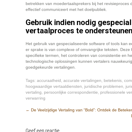
betrekken van moedertaalsprekers bij het revisieproces d
effectief communiceert met het doelpubliek.
Gebruik indien nodig gespecial
vertaalproces te ondersteunen
Het gebruik van gespecialiseerde software of tools kan ee
er sprake is van complexe of omvangrijke teksten. Deze
specifieke termen, het controleren van consistentie en h
technologische oplossingen kunnen vertalers nauwkeuriger
goedgekeurde vertalingen.
Tags:
accuraatheid
,
accurate vertalingen
,
betekenis
,
com
hoogwaardige vertaaldiensten
,
juridische problemen
,
jur
vertaling
,
persoonlijke correspondentie
,
professionele ver
verwarring
Berichtnavigatie
←
De Veelzijdige Vertaling van “Bold”: Ontdek de Beteke
Geef een reactie