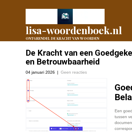
lisa-woordenboek.nl
ONTGRENDEL DE KRACHT VAN WOORDEN
De Kracht van een Goedgeke
en Betrouwbaarheid
04 januari 2026
|
Geen reacties
Goed
Bela
Een goedg
tussen ve
documente
correspon