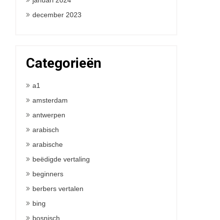
januari 2024
december 2023
Categorieën
a1
amsterdam
antwerpen
arabisch
arabische
beëdigde vertaling
beginners
berbers vertalen
bing
bosnisch