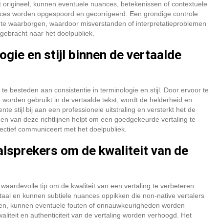
et origineel, kunnen eventuele nuances, betekenissen of contextuele
roces worden opgespoord en gecorrigeerd. Een grondige controle
g te waarborgen, waardoor misverstanden of interpretatieproblemen
ebracht naar het doelpubliek.
ogie en stijl binnen de vertaalde
 te besteden aan consistentie in terminologie en stijl. Door ervoor te
worden gebruikt in de vertaalde tekst, wordt de helderheid en
te stijl bij aan een professionele uitstraling en versterkt het de
gen van deze richtlijnen helpt om een goedgekeurde vertaling te
ectief communiceert met het doelpubliek.
sprekers om de kwaliteit van de
aardevolle tip om de kwaliteit van een vertaling te verbeteren.
taal en kunnen subtiele nuances oppikken die non-native vertalers
elen, kunnen eventuele fouten of onnauwkeurigheden worden
liteit en authenticiteit van de vertaling worden verhoogd. Het