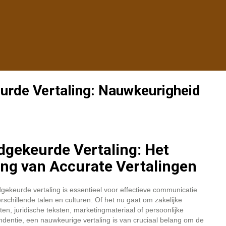
urde Vertaling: Nauwkeurigheid
gekeurde Vertaling: Het
ng van Accurate Vertalingen
ekeurde vertaling is essentieel voor effectieve communicatie
rschillende talen en culturen. Of het nu gaat om zakelijke
n, juridische teksten, marketingmateriaal of persoonlijke
dentie, een nauwkeurige vertaling is van cruciaal belang om de