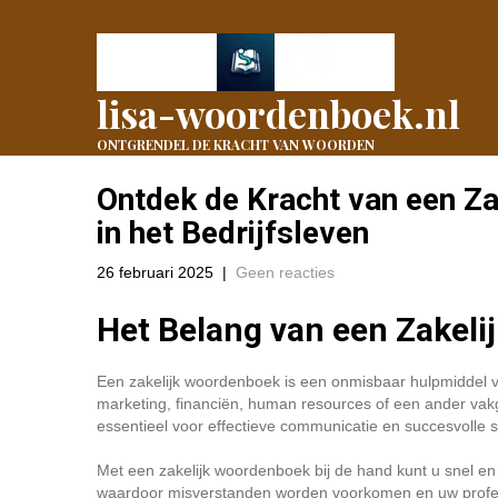
lisa-woordenboek.nl
ONTGRENDEL DE KRACHT VAN WOORDEN
Ontdek de Kracht van een Z
in het Bedrijfsleven
26 februari 2025
|
Geen reacties
Het Belang van een Zakel
Een zakelijk woordenboek is een onmisbaar hulpmiddel vo
marketing, financiën, human resources of een ander vakge
essentieel voor effectieve communicatie en succesvolle
Met een zakelijk woordenboek bij de hand kunt u snel e
waardoor misverstanden worden voorkomen en uw profess