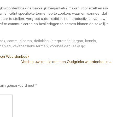
elijk woordenboek gemakkelijk toegankelijk maken voor uzelf en uw
en efficiënt specifieke termen op te zoeken, waar en wanneer dat
r te stellen, vergroot u de flexibiliteit en productiviteit van uw
ief te communiceren en beslissingen te nemen binnen de zakelijke
oek
,
communiceren
,
definities
,
interpretatie
,
jargon
,
kennis
,
gebied
,
vakspecifieke termen
,
voorbeelden
,
zakelijk
sioen Woordenboek
Verdiep uw kennis met een Oudgrieks woordenboek
→
n zijn gemarkeerd met
*