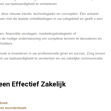
 en uw taalvaardigheid te verbeteren.
 door nieuwe trends, technologieën en concepten. Een actueel
ijven met de laatste ontwikkelingen in uw vakgebied en geeft u een
n, financiële verslagen, marketingstrategieën of
 u de nodige ondersteuning om complexe termen te decoderen en
eholders.
oek is investeren in uw professionele groei en succes. Zorg ervoor
s om uw taalvaardigheid te versterken en uw zakelijke communicatie
een Effectief Zakelijk
nboek.
 het woordenboek.