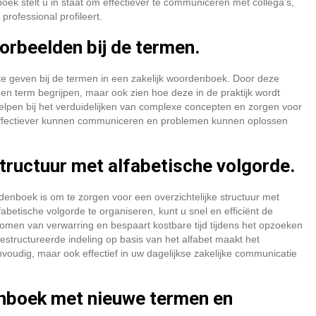
k stelt u in staat om effectiever te communiceren met collega’s,
rofessional profileert.
oorbeelden bij de termen.
n te geven bij de termen in een zakelijk woordenboek. Door deze
en term begrijpen, maar ook zien hoe deze in de praktijk wordt
helpen bij het verduidelijken van complexe concepten en zorgen voor
 effectiever kunnen communiceren en problemen kunnen oplossen
structuur met alfabetische volgorde.
rdenboek is om te zorgen voor een overzichtelijke structuur met
fabetische volgorde te organiseren, kunt u snel en efficiënt de
orkomen van verwarring en bespaart kostbare tijd tijdens het opzoeken
estructureerde indeling op basis van het alfabet maakt het
voudig, maar ook effectief in uw dagelijkse zakelijke communicatie
nboek met nieuwe termen en