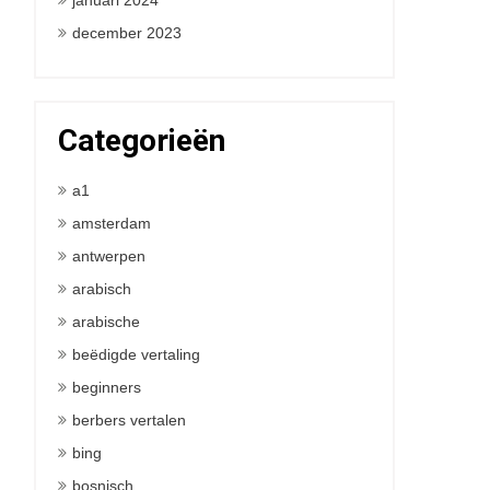
januari 2024
december 2023
Categorieën
a1
amsterdam
antwerpen
arabisch
arabische
beëdigde vertaling
beginners
berbers vertalen
bing
bosnisch