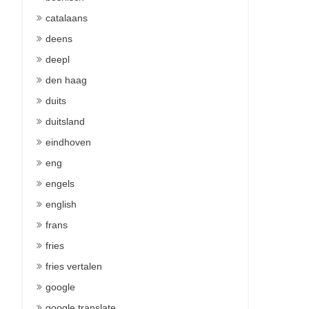
catalaans
deens
deepl
den haag
duits
duitsland
eindhoven
eng
engels
english
frans
fries
fries vertalen
google
google translate