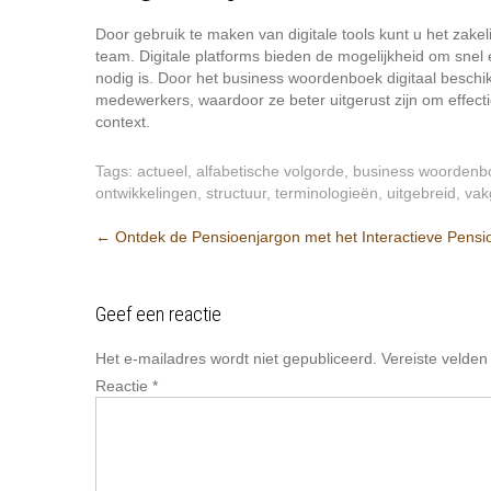
Door gebruik te maken van digitale tools kunt u het zak
team. Digitale platforms bieden de mogelijkheid om snel 
nodig is. Door het business woordenboek digitaal beschikbaa
medewerkers, waardoor ze beter uitgerust zijn om effect
context.
Tags:
actueel
,
alfabetische volgorde
,
business woordenb
ontwikkelingen
,
structuur
,
terminologieën
,
uitgebreid
,
vak
Berichtnavigatie
←
Ontdek de Pensioenjargon met het Interactieve Pen
Geef een reactie
Het e-mailadres wordt niet gepubliceerd.
Vereiste velde
Reactie
*