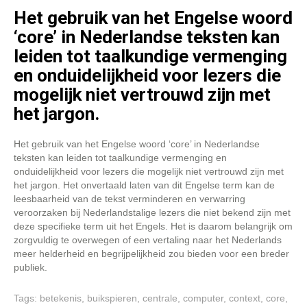
Het gebruik van het Engelse woord
‘core’ in Nederlandse teksten kan
leiden tot taalkundige vermenging
en onduidelijkheid voor lezers die
mogelijk niet vertrouwd zijn met
het jargon.
Het gebruik van het Engelse woord ‘core’ in Nederlandse
teksten kan leiden tot taalkundige vermenging en
onduidelijkheid voor lezers die mogelijk niet vertrouwd zijn met
het jargon. Het onvertaald laten van dit Engelse term kan de
leesbaarheid van de tekst verminderen en verwarring
veroorzaken bij Nederlandstalige lezers die niet bekend zijn met
deze specifieke term uit het Engels. Het is daarom belangrijk om
zorgvuldig te overwegen of een vertaling naar het Nederlands
meer helderheid en begrijpelijkheid zou bieden voor een breder
publiek.
Tags:
betekenis
,
buikspieren
,
centrale
,
computer
,
context
,
core
,