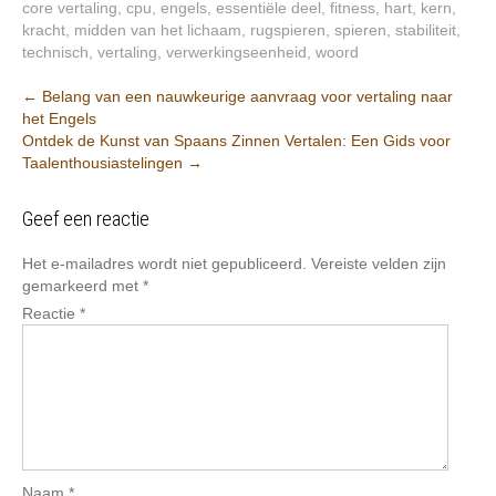
core vertaling
,
cpu
,
engels
,
essentiële deel
,
fitness
,
hart
,
kern
,
kracht
,
midden van het lichaam
,
rugspieren
,
spieren
,
stabiliteit
,
technisch
,
vertaling
,
verwerkingseenheid
,
woord
Berichtnavigatie
←
Belang van een nauwkeurige aanvraag voor vertaling naar
het Engels
Ontdek de Kunst van Spaans Zinnen Vertalen: Een Gids voor
Taalenthousiastelingen
→
Geef een reactie
Het e-mailadres wordt niet gepubliceerd.
Vereiste velden zijn
gemarkeerd met
*
Reactie
*
Naam
*