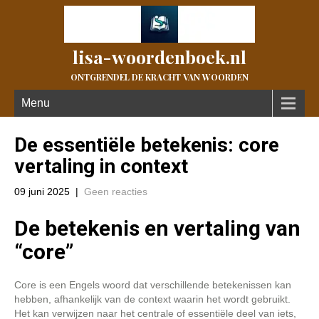
lisa-woordenboek.nl
ONTGRENDEL DE KRACHT VAN WOORDEN
Menu
De essentiële betekenis: core
vertaling in context
09 juni 2025
|
Geen reacties
De betekenis en vertaling van
“core”
Core is een Engels woord dat verschillende betekenissen kan
hebben, afhankelijk van de context waarin het wordt gebruikt.
Het kan verwijzen naar het centrale of essentiële deel van iets,