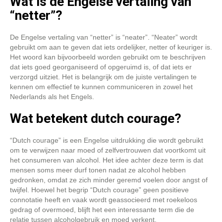
Wat is de Engelse vertaling van
“netter”?
De Engelse vertaling van “netter” is “neater”. “Neater” wordt
gebruikt om aan te geven dat iets ordelijker, netter of keuriger is.
Het woord kan bijvoorbeeld worden gebruikt om te beschrijven
dat iets goed georganiseerd of opgeruimd is, of dat iets er
verzorgd uitziet. Het is belangrijk om de juiste vertalingen te
kennen om effectief te kunnen communiceren in zowel het
Nederlands als het Engels.
Wat betekent dutch courage?
“Dutch courage” is een Engelse uitdrukking die wordt gebruikt
om te verwijzen naar moed of zelfvertrouwen dat voortkomt uit
het consumeren van alcohol. Het idee achter deze term is dat
mensen soms meer durf tonen nadat ze alcohol hebben
gedronken, omdat ze zich minder geremd voelen door angst of
twijfel. Hoewel het begrip “Dutch courage” geen positieve
connotatie heeft en vaak wordt geassocieerd met roekeloos
gedrag of overmoed, blijft het een interessante term die de
relatie tussen alcoholgebruik en moed verkent.