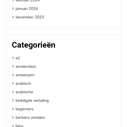
februari 2024
januari 2024
december 2023
Categorieën
a1
amsterdam
antwerpen
arabisch
arabische
beëdigde vertaling
beginners
berbers vertalen
bing