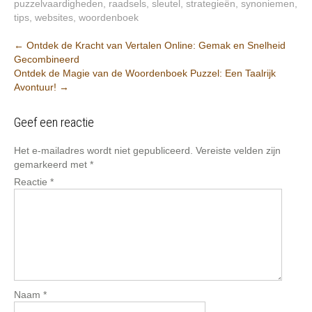
puzzelvaardigheden
,
raadsels
,
sleutel
,
strategieën
,
synoniemen
,
tips
,
websites
,
woordenboek
Berichtnavigatie
←
Ontdek de Kracht van Vertalen Online: Gemak en Snelheid
Gecombineerd
Ontdek de Magie van de Woordenboek Puzzel: Een Taalrijk
Avontuur!
→
Geef een reactie
Het e-mailadres wordt niet gepubliceerd.
Vereiste velden zijn
gemarkeerd met
*
Reactie
*
Naam
*