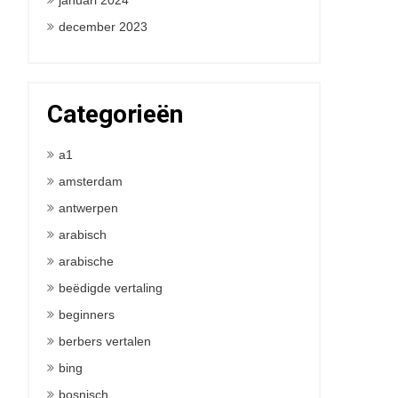
januari 2024
december 2023
Categorieën
a1
amsterdam
antwerpen
arabisch
arabische
beëdigde vertaling
beginners
berbers vertalen
bing
bosnisch