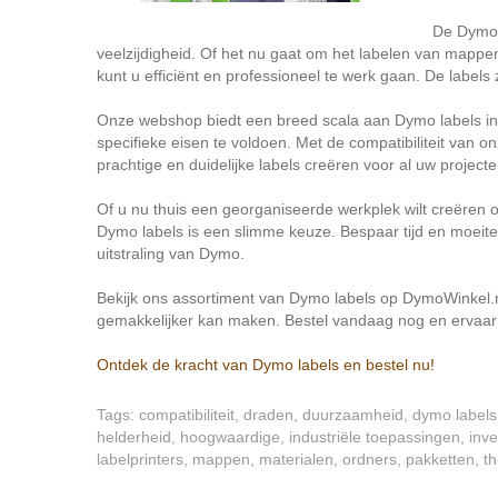
De Dymo 
veelzijdigheid. Of het nu gaat om het labelen van mappe
kunt u efficiënt en professioneel te werk gaan. De labels
Onze webshop biedt een breed scala aan Dymo labels in 
specifieke eisen te voldoen. Met de compatibiliteit van o
prachtige en duidelijke labels creëren voor al uw projecte
Of u nu thuis een georganiseerde werkplek wilt creëren o
Dymo labels is een slimme keuze. Bespaar tijd en moeite
uitstraling van Dymo.
Bekijk ons assortiment van Dymo labels op DymoWinkel.
gemakkelijker kan maken. Bestel vandaag nog en ervaar 
Ontdek de kracht van Dymo labels en bestel nu!
Tags:
compatibiliteit
,
draden
,
duurzaamheid
,
dymo labels
helderheid
,
hoogwaardige
,
industriële toepassingen
,
inv
labelprinters
,
mappen
,
materialen
,
ordners
,
pakketten
,
th