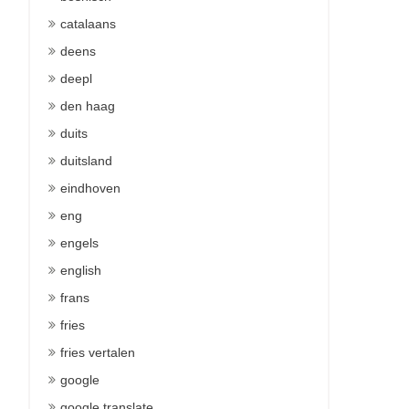
catalaans
deens
deepl
den haag
duits
duitsland
eindhoven
eng
engels
english
frans
fries
fries vertalen
google
google translate