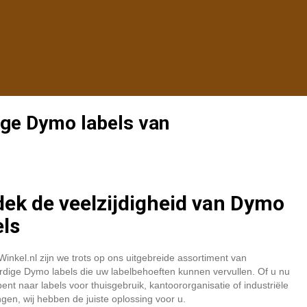
ge Dymo labels van
ek de veelzijdigheid van Dymo
ls
inkel.nl zijn we trots op ons uitgebreide assortiment van
dige Dymo labels die uw labelbehoeften kunnen vervullen. Of u nu
ent naar labels voor thuisgebruik, kantoororganisatie of industriële
gen, wij hebben de juiste oplossing voor u.