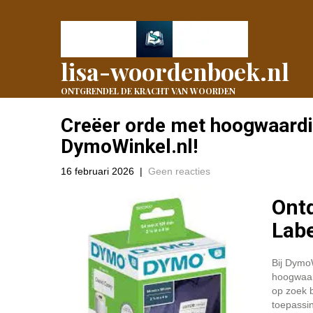
lisa-woordenboek.nl
ONTGRENDEL DE KRACHT VAN WOORDEN
Creëer orde met hoogwaardi
DymoWinkel.nl!
16 februari 2026
|
Geen reacties
Ontd
Labe
Bij DymoW
hoogwaar
op zoek b
toepassin