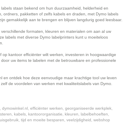
labels staan bekend om hun duurzaamheid, helderheid en
n, ordners, pakketten of zelfs kabels en draden, met Dymo labels
 zijn gemakkelijk aan te brengen en blijven langdurig goed leesbaar.
verschillende formaten, kleuren en materialen om aan al uw
nze labels met diverse Dymo labelprinters kunt u moeiteloos
n.
f op kantoor efficiënter wilt werken, investeren in hoogwaardige
 door uw items te labelen met de betrouwbare en professionele
nl en ontdek hoe deze eenvoudige maar krachtige tool uw leven
zelf de voordelen van werken met kwaliteitslabels van Dymo.
,
dymowinkel.nl
,
efficiënter werken
,
georganiseerde werkplek
,
esteren
,
kabels
,
kantoororganisatie
,
kleuren
,
labelbehoeften
,
uisgebruik
,
tijd en moeite besparen
,
veelzijdigheid
,
webshop