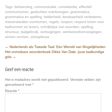
Tags:
beheersing
,
communicatie
,
consistentie
,
effectief
communiceren
,
gedachten overbrengen
,
grammatica
,
grammatica en spelling
,
helderheid
,
leesbaarheid verbeteren
,
misverstanden voorkomen
,
regels
,
respect
,
respect tonen voor
taalnormen en lezers
,
schrijfwijze van woorden
,
spelling
,
structuur
,
taalgebruik
,
verbuigingen
,
werkwoordvervoegingen
,
zinnen vormen
,
zinsopbouw
Berichtnavigatie
←
Nederlands als Tweede Taal: Een Wereld van Mogelijkheden
Het onmisbare woordenboek Dikke Van Dale: jouw taalkundige
gids
→
Geef een reactie
Het e-mailadres wordt niet gepubliceerd.
Vereiste velden zijn
gemarkeerd met
*
Reactie
*