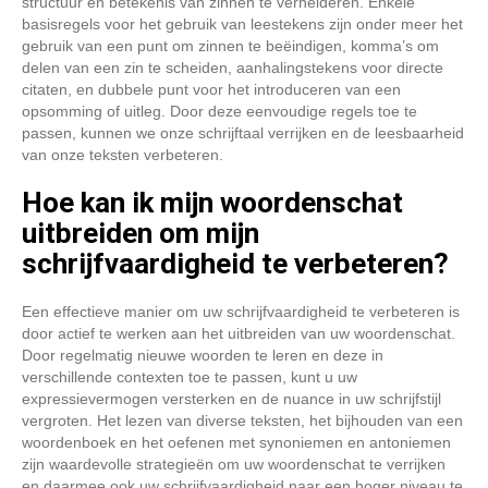
structuur en betekenis van zinnen te verhelderen. Enkele
basisregels voor het gebruik van leestekens zijn onder meer het
gebruik van een punt om zinnen te beëindigen, komma’s om
delen van een zin te scheiden, aanhalingstekens voor directe
citaten, en dubbele punt voor het introduceren van een
opsomming of uitleg. Door deze eenvoudige regels toe te
passen, kunnen we onze schrijftaal verrijken en de leesbaarheid
van onze teksten verbeteren.
Hoe kan ik mijn woordenschat
uitbreiden om mijn
schrijfvaardigheid te verbeteren?
Een effectieve manier om uw schrijfvaardigheid te verbeteren is
door actief te werken aan het uitbreiden van uw woordenschat.
Door regelmatig nieuwe woorden te leren en deze in
verschillende contexten toe te passen, kunt u uw
expressievermogen versterken en de nuance in uw schrijfstijl
vergroten. Het lezen van diverse teksten, het bijhouden van een
woordenboek en het oefenen met synoniemen en antoniemen
zijn waardevolle strategieën om uw woordenschat te verrijken
en daarmee ook uw schrijfvaardigheid naar een hoger niveau te