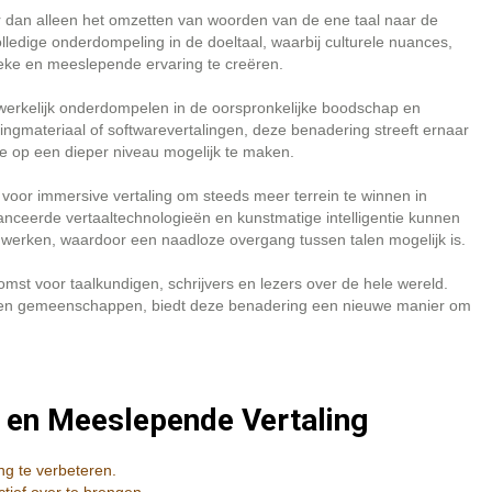
r dan alleen het omzetten van woorden van de ene taal naar de
lledige onderdompeling in de doeltaal, waarbij culturele nuances,
eke en meeslepende ervaring te creëren.
 werkelijk onderdompelen in de oorspronkelijke boodschap en
etingmateriaal of softwarevertalingen, deze benadering streeft ernaar
e op een dieper niveau mogelijk te maken.
voor immersive vertaling om steeds meer terrein te winnen in
nceerde vertaaltechnologieën en kunstmatige intelligentie kunnen
n werken, waardoor een naadloze overgang tussen talen mogelijk is.
mst voor taalkundigen, schrijvers en lezers over de hele wereld.
n en gemeenschappen, biedt deze benadering een nieuwe manier om
e en Meeslepende Vertaling
ng te verbeteren.