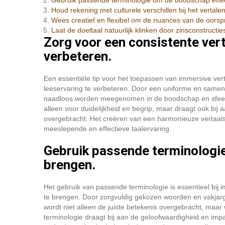
Gebruik passende terminologie om de boodschap effect
Houd rekening met culturele verschillen bij het vertale
Wees creatief en flexibel om de nuances van de oorspr
Laat de doeltaal natuurlijk klinken door zinsconstructi
Zorg voor een consistente vert
verbeteren.
Een essentiële tip voor het toepassen van immersive vert
leeservaring te verbeteren. Door een uniforme en samenh
naadloos worden meegenomen in de boodschap en sfeer van
alleen voor duidelijkheid en begrip, maar draagt ook bi
overgebracht. Het creëren van een harmonieuze vertaalsti
meeslepende en effectieve taalervaring.
Gebruik passende terminologie
brengen.
Het gebruik van passende terminologie is essentieel bij
te brengen. Door zorgvuldig gekozen woorden en vakjargo
wordt niet alleen de juiste betekenis overgebracht, maar 
terminologie draagt bij aan de geloofwaardigheid en impa