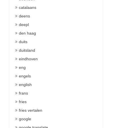
catalaans
deens
deepl
den haag
duits
duitsland
eindhoven
eng
engels
english
frans
fries
fries vertalen
google
google translate