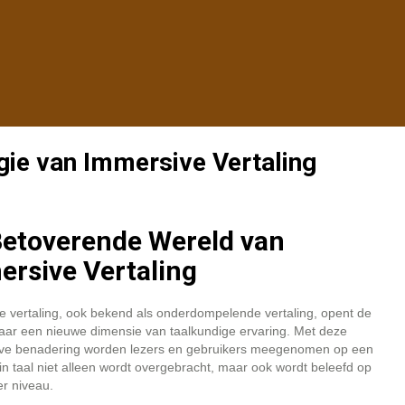
gie van Immersive Vertaling
Betoverende Wereld van
rsive Vertaling
e vertaling, ook bekend als onderdompelende vertaling, opent de
aar een nieuwe dimensie van taalkundige ervaring. Met deze
eve benadering worden lezers en gebruikers meegenomen op een
in taal niet alleen wordt overgebracht, maar ook wordt beleefd op
r niveau.