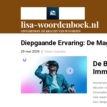
lisa-woordenboek.nl
ONTGRENDEL DE KRACHT VAN WOORDEN
Diepgaande Ervaring: De Ma
29 mei 2026
|
Geen reacties
De 
Imme
Immersiv
deuren n
innovati
reis waar
een diepe