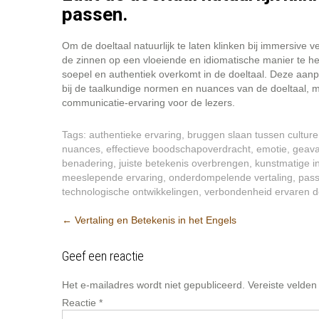
passen.
Om de doeltaal natuurlijk te laten klinken bij immersive v
de zinnen op een vloeiende en idiomatische manier te h
soepel en authentiek overkomt in de doeltaal. Deze aanpa
bij de taalkundige normen en nuances van de doeltaal, 
communicatie-ervaring voor de lezers.
Tags:
authentieke ervaring
,
bruggen slaan tussen cultu
nuances
,
effectieve boodschapoverdracht
,
emotie
,
geava
benadering
,
juiste betekenis overbrengen
,
kunstmatige in
meeslepende ervaring
,
onderdompelende vertaling
,
pass
technologische ontwikkelingen
,
verbondenheid ervaren d
Berichtnavigatie
←
Vertaling en Betekenis in het Engels
Geef een reactie
Het e-mailadres wordt niet gepubliceerd.
Vereiste velde
Reactie
*