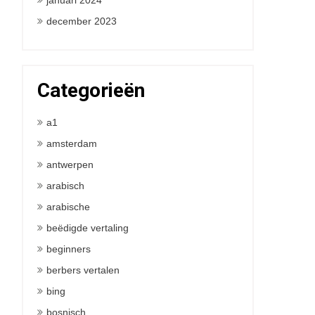
januari 2024
december 2023
Categorieën
a1
amsterdam
antwerpen
arabisch
arabische
beëdigde vertaling
beginners
berbers vertalen
bing
bosnisch