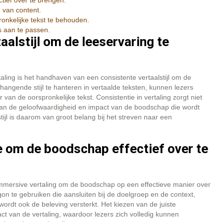
ief over te brengen.
n van content.
onkelijke tekst te behouden.
es aan te passen.
aalstijl om de leeservaring te
aling is het handhaven van een consistente vertaalstijl om de
angende stijl te hanteren in vertaalde teksten, kunnen lezers
 de oorspronkelijke tekst. Consistentie in vertaling zorgt niet
j aan de geloofwaardigheid en impact van de boodschap die wordt
jl is daarom van groot belang bij het streven naar een
 om de boodschap effectief over te
 immersive vertaling om de boodschap op een effectieve manier over
n te gebruiken die aansluiten bij de doelgroep en de context,
wordt ook de beleving versterkt. Het kiezen van de juiste
ct van de vertaling, waardoor lezers zich volledig kunnen