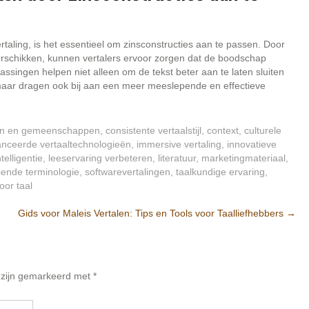
ertaling, is het essentieel om zinsconstructies aan te passen. Door
erschikken, kunnen vertalers ervoor zorgen dat de boodschap
ssingen helpen niet alleen om de tekst beter aan te laten sluiten
maar dragen ook bij aan een meer meeslepende en effectieve
ren en gemeenschappen
,
consistente vertaalstijl
,
context
,
culturele
nceerde vertaaltechnologieën
,
immersive vertaling
,
innovatieve
telligentie
,
leeservaring verbeteren
,
literatuur
,
marketingmateriaal
,
ende terminologie
,
softwarevertalingen
,
taalkundige ervaring
,
oor taal
Gids voor Maleis Vertalen: Tips en Tools voor Taalliefhebbers
→
n zijn gemarkeerd met
*