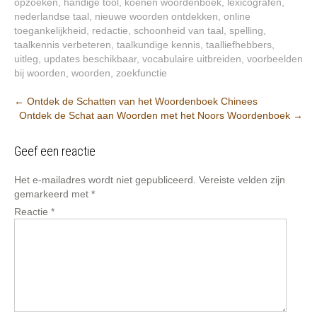
opzoeken
,
handige tool
,
koenen woordenboek
,
lexicografen
,
nederlandse taal
,
nieuwe woorden ontdekken
,
online
toegankelijkheid
,
redactie
,
schoonheid van taal
,
spelling
,
taalkennis verbeteren
,
taalkundige kennis
,
taalliefhebbers
,
uitleg
,
updates beschikbaar
,
vocabulaire uitbreiden
,
voorbeelden
bij woorden
,
woorden
,
zoekfunctie
Berichtnavigatie
←
Ontdek de Schatten van het Woordenboek Chinees
Ontdek de Schat aan Woorden met het Noors Woordenboek
→
Geef een reactie
Het e-mailadres wordt niet gepubliceerd.
Vereiste velden zijn
gemarkeerd met
*
Reactie
*