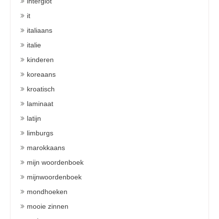
interglot
it
italiaans
italie
kinderen
koreaans
kroatisch
laminaat
latijn
limburgs
marokkaans
mijn woordenboek
mijnwoordenboek
mondhoeken
mooie zinnen