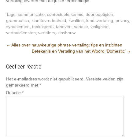
vertaling leveren met de juiste terminologie.
Tags:
communicatie
,
contextuele kennis
,
doorlooptijden
,
grammatica
,
klanttevredenheid
,
kwaliteit
,
lundi vertaling
,
privacy
,
synoniemen
,
taalexperts
,
tarieven
,
variatie
,
veiligheid
,
vertaaldiensten
,
vertalers
,
zinsbouw
Berichtnavigatie
←
Alles over nauwkeurige phrase vertaling: tips en inzichten
Betekenis en Vertaling van het Woord ‘Domestic’
→
Geef een reactie
Het e-mailadres wordt niet gepubliceerd.
Vereiste velden zijn
gemarkeerd met
*
Reactie
*