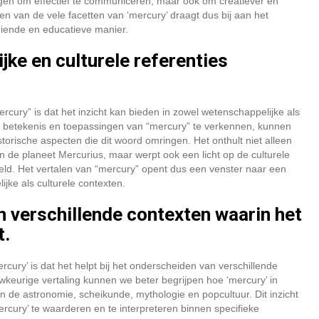
mogen om effectief te communiceren, maar ook om creatiever en
en van de vele facetten van ‘mercury’ draagt dus bij aan het
eiende en educatieve manier.
jke en culturele referenties
cury” is dat het inzicht kan bieden in zowel wetenschappelijke als
e betekenis en toepassingen van “mercury” te verkennen, kunnen
orische aspecten die dit woord omringen. Het onthult niet alleen
 de planeet Mercurius, maar werpt ook een licht op de culturele
peld. Het vertalen van “mercury” opent dus een venster naar een
ijke als culturele contexten.
n verschillende contexten waarin het
t.
cury’ is dat het helpt bij het onderscheiden van verschillende
wkeurige vertaling kunnen we beter begrijpen hoe ‘mercury’ in
in de astronomie, scheikunde, mythologie en popcultuur. Dit inzicht
rcury’ te waarderen en te interpreteren binnen specifieke