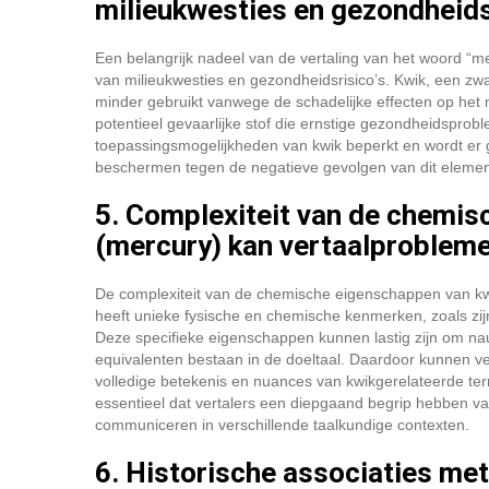
milieukwesties en gezondheidsr
Een belangrijk nadeel van de vertaling van het woord “m
van milieukwesties en gezondheidsrisico’s. Kwik, een zwa
minder gebruikt vanwege de schadelijke effecten op het 
potentieel gevaarlijke stof die ernstige gezondheidsprob
toepassingsmogelijkheden van kwik beperkt en wordt er g
beschermen tegen de negatieve gevolgen van dit elemen
5. Complexiteit van de chemis
(mercury) kan vertaalproblem
De complexiteit van de chemische eigenschappen van kw
heeft unieke fysische en chemische kenmerken, zoals zijn
Deze specifieke eigenschappen kunnen lastig zijn om nau
equivalenten bestaan in de doeltaal. Daardoor kunnen ve
volledige betekenis en nuances van kwikgerelateerde terme
essentieel dat vertalers een diepgaand begrip hebben va
communiceren in verschillende taalkundige contexten.
6. Historische associaties met