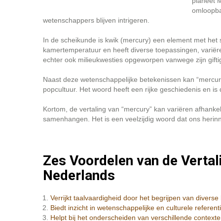
planeet M
omloopba
wetenschappers blijven intrigeren.
In de scheikunde is kwik (mercury) een element met het
kamertemperatuur en heeft diverse toepassingen, variër
echter ook milieukwesties opgeworpen vanwege zijn giftig
Naast deze wetenschappelijke betekenissen kan “mercury
popcultuur. Het woord heeft een rijke geschiedenis en is 
Kortom, de vertaling van “mercury” kan variëren afhankel
samenhangen. Het is een veelzijdig woord dat ons herinner
Zes Voordelen van de Vertali
Nederlands
Verrijkt taalvaardigheid door het begrijpen van diverse
Biedt inzicht in wetenschappelijke en culturele referen
Helpt bij het onderscheiden van verschillende contexte