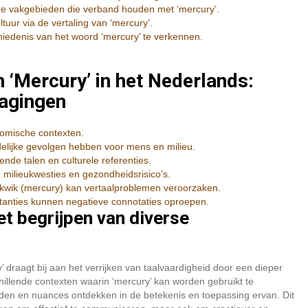
re vakgebieden die verband houden met ‘mercury’.
tuur via de vertaling van ‘mercury’.
hiedenis van het woord ‘mercury’ te verkennen.
 ‘Mercury’ in het Nederlands:
dagingen
nomische contexten.
delijke gevolgen hebben voor mens en milieu.
lende talen en culturele referenties.
milieukwesties en gezondheidsrisico’s.
kwik (mercury) kan vertaalproblemen veroorzaken.
bstanties kunnen negatieve connotaties oproepen.
et begrijpen van diverse
draagt bij aan het verrijken van taalvaardigheid door een dieper
chillende contexten waarin ‘mercury’ kan worden gebruikt te
eiden en nuances ontdekken in de betekenis en toepassing ervan. Dit