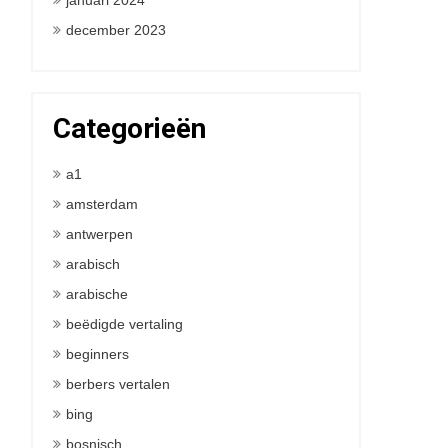
januari 2024
december 2023
Categorieën
a1
amsterdam
antwerpen
arabisch
arabische
beëdigde vertaling
beginners
berbers vertalen
bing
bosnisch