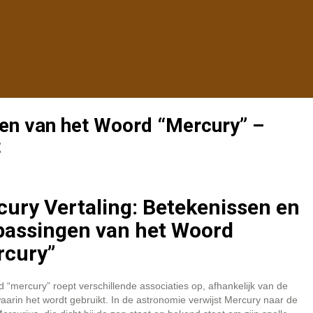
en van het Woord “Mercury” –
t
ury Vertaling: Betekenissen en
passingen van het Woord
rcury”
 “mercury” roept verschillende associaties op, afhankelijk van de
aarin het wordt gebruikt. In de astronomie verwijst Mercury naar de