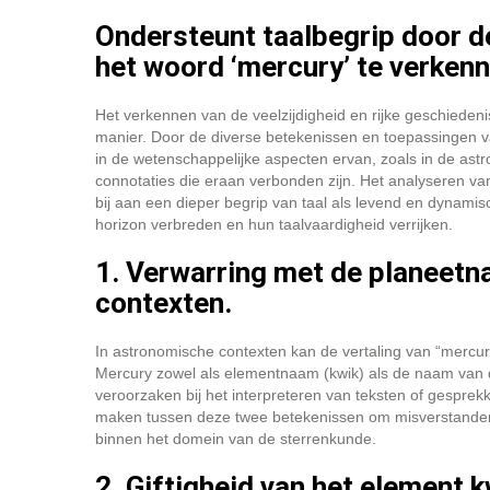
Ondersteunt taalbegrip door de
het woord ‘mercury’ te verkenn
Het verkennen van de veelzijdigheid en rijke geschieden
manier. Door de diverse betekenissen en toepassingen van 
in de wetenschappelijke aspecten ervan, zoals in de ast
connotaties die eraan verbonden zijn. Het analyseren van
bij aan een dieper begrip van taal als levend en dynam
horizon verbreden en hun taalvaardigheid verrijken.
1. Verwarring met de planeet
contexten.
In astronomische contexten kan de vertaling van “mercu
Mercury zowel als elementnaam (kwik) als de naam van de
veroorzaken bij het interpreteren van teksten of gesprekk
maken tussen deze twee betekenissen om misverstande
binnen het domein van de sterrenkunde.
2. Giftigheid van het element 