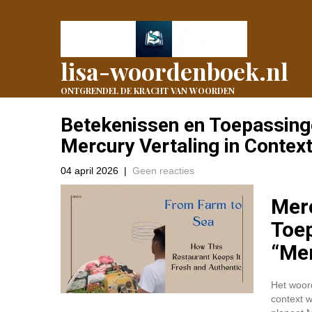
lisa-woordenboek.nl
ONTGRENDEL DE KRACHT VAN WOORDEN
Betekenissen en Toepassing
Mercury Vertaling in Contex
04 april 2026
|
Geen reacties
Merc
Toe
“Me
Het woord
context w