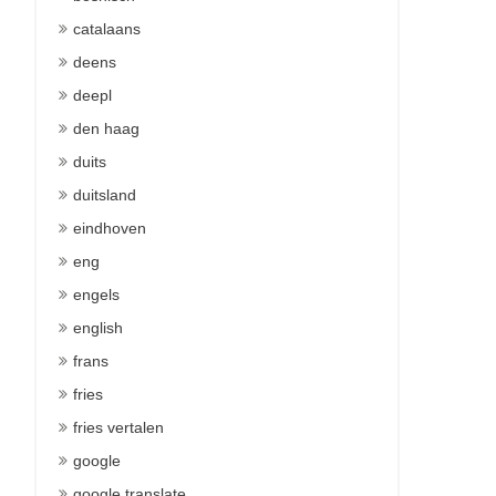
catalaans
deens
deepl
den haag
duits
duitsland
eindhoven
eng
engels
english
frans
fries
fries vertalen
google
google translate