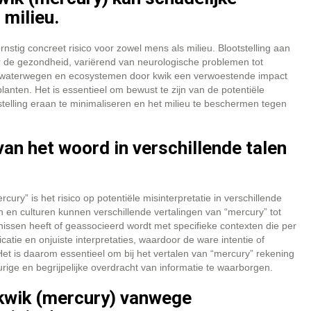
milieu.
nstig concreet risico voor zowel mens als milieu. Blootstelling aan
or de gezondheid, variërend van neurologische problemen tot
n waterwegen en ecosystemen door kwik een verwoestende impact
planten. Het is essentieel om bewust te zijn van de potentiële
elling eraan te minimaliseren en het milieu te beschermen tegen
van het woord in verschillende talen
ury” is het risico op potentiële misinterpretatie in verschillende
len en culturen kunnen verschillende vertalingen van “mercury” tot
nissen heeft of geassocieerd wordt met specifieke contexten die per
catie en onjuiste interpretaties, waardoor de ware intentie of
Het is daarom essentieel om bij het vertalen van “mercury” rekening
ige en begrijpelijke overdracht van informatie te waarborgen.
 kwik (mercury) vanwege