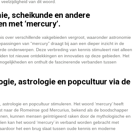
veelzijdigheid van dit woord.
ie, scheikunde en andere
n met ‘mercury’.
nis over verschillende vakgebieden vergroot, waaronder astronomie
passingen van “mercury” draagt bij aan een dieper inzicht in de
rde onderwerpen. Deze verbreding van kennis stimuleert niet alleen
iden tot nieuwe ontdekkingen en innovaties op deze gebieden. Het
 mogelijkheden en onthult de fascinerende verbanden tussen
ogie, astrologie en popcultuur via de
, astrologie en popcultuur stimuleren. Het woord ‘mercury’ heeft
rwijst naar de Romeinse god Mercurius, bekend als de boodschapper
ennen, kunnen mensen geïntrigeerd raken door de mythologische en
dien kan het woord ‘mercury’ in verband worden gebracht met
, waardoor het een brug slaat tussen oude kennis en moderne