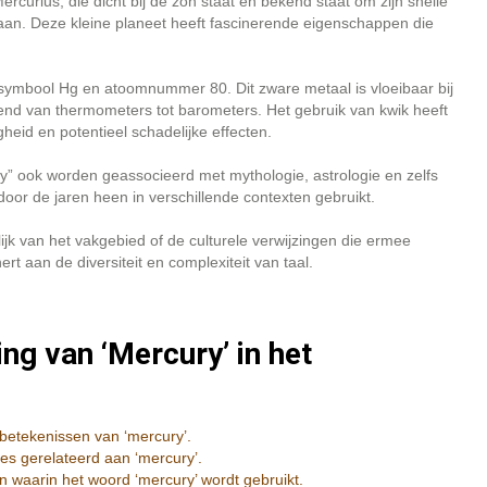
ercurius, die dicht bij de zon staat en bekend staat om zijn snelle
an. Deze kleine planeet heeft fascinerende eigenschappen die
 symbool Hg en atoomnummer 80. Dit zware metaal is vloeibaar bij
end van thermometers tot barometers. Het gebruik van kwik heeft
heid en potentieel schadelijke effecten.
” ook worden geassocieerd met mythologie, astrologie en zelfs
door de jaren heen in verschillende contexten gebruikt.
ijk van het vakgebied of de culturele verwijzingen die ermee
t aan de diversiteit en complexiteit van taal.
ng van ‘Mercury’ in het
 betekenissen van ‘mercury’.
ties gerelateerd aan ‘mercury’.
n waarin het woord ‘mercury’ wordt gebruikt.