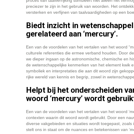
proces van taalverrijking stimuleert niet alleen het ver
preciezer te zijn in het gebruik van woorden. Het ontdekk
versterken en verfijnen van taalvaardigheden op een bo
Biedt inzicht in wetenschappeli
gerelateerd aan ‘mercury’.
Een van de voordelen van het vertalen van het woord “mer
culturele referenties die ermee verband houden. Door d
we dieper ingaan op de astronomische, chemische en hist
de wetenschappelijke kenmerken van het element kwik en
symboliek en interpretaties die aan dit woord zijn gekop
rijke wereld van kennis en begrip, zowel in wetenschappel
Helpt bij het onderscheiden va
woord ‘mercury’ wordt gebruik
Een van de voordelen van het vertalen van het woord ‘mer
contexten waarin dit woord wordt gebruikt. Door een nau
diverse vakgebieden en situaties wordt toegepast, zoals 
stelt ons in staat om de nuances en betekenissen van ‘me