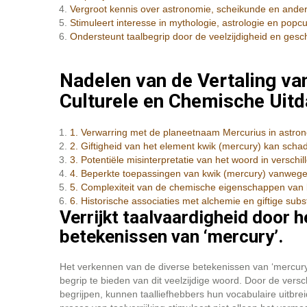
Vergroot kennis over astronomie, scheikunde en ande
Stimuleert interesse in mythologie, astrologie en popcul
Ondersteunt taalbegrip door de veelzijdigheid en gesc
Nadelen van de Vertaling van
Culturele en Chemische Uit
1. Verwarring met de planeetnaam Mercurius in astro
2. Giftigheid van het element kwik (mercury) kan scha
3. Potentiële misinterpretatie van het woord in verschil
4. Beperkte toepassingen van kwik (mercury) vanwege 
5. Complexiteit van de chemische eigenschappen van 
6. Historische associaties met alchemie en giftige su
Verrijkt taalvaardigheid door h
betekenissen van ‘mercury’.
Het verkennen van de diverse betekenissen van ‘mercury’ 
begrip te bieden van dit veelzijdige woord. Door de vers
begrijpen, kunnen taalliefhebbers hun vocabulaire uitbr