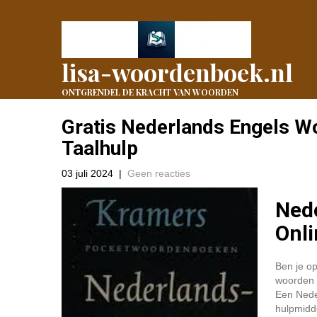
lisa-woordenboek.nl
ONTGRENDEL DE KRACHT VAN WOORDEN
Gratis Nederlands Engels W
Taalhulp
03 juli 2024
|
Geen reacties
Ned
Onli
Ben je o
woorden n
Een Nede
hulpmidde