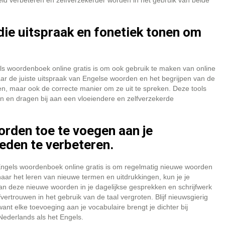
eid verbeteren en zelfverzekerder worden in het gebruik van beide
die uitspraak en fonetiek tonen om
ls woordenboek online gratis is om ook gebruik te maken van online
naar de juiste uitspraak van Engelse woorden en het begrijpen van de
ren, maar ook de correcte manier om ze uit te spreken. Deze tools
en en dragen bij aan een vloeiendere en zelfverzekerde
rden toe te voegen aan je
eden te verbeteren.
 Engels woordenboek online gratis is om regelmatig nieuwe woorden
naar het leren van nieuwe termen en uitdrukkingen, kun je je
an deze nieuwe woorden in je dagelijkse gesprekken en schrijfwerk
fvertrouwen in het gebruik van de taal vergroten. Blijf nieuwsgierig
t elke toevoeging aan je vocabulaire brengt je dichter bij
Nederlands als het Engels.