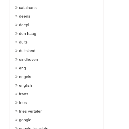
catalaans
deens
deepl
den haag
duits
duitsland
eindhoven
eng
engels
english
frans
fries
fries vertalen
google
google translate