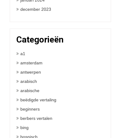
januari 2024
december 2023
Categorieën
a1
amsterdam
antwerpen
arabisch
arabische
beëdigde vertaling
beginners
berbers vertalen
bing
bosnisch