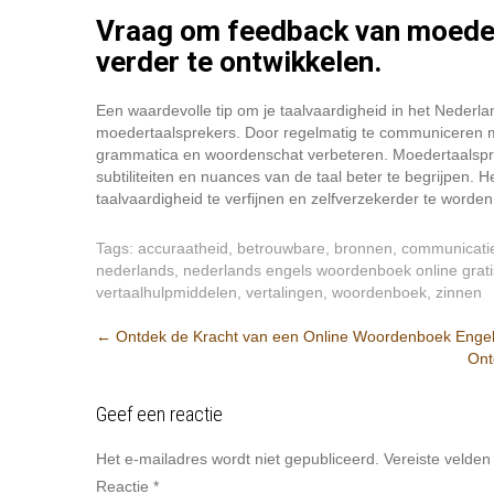
Vraag om feedback van moeder
verder te ontwikkelen.
Een waardevolle tip om je taalvaardigheid in het Nederla
moedertaalsprekers. Door regelmatig te communiceren me
grammatica en woordenschat verbeteren. Moedertaalspre
subtiliteiten en nuances van de taal beter te begrijpen.
taalvaardigheid te verfijnen en zelfverzekerder te word
Tags:
accuraatheid
,
betrouwbare
,
bronnen
,
communicati
nederlands
,
nederlands engels woordenboek online grati
vertaalhulpmiddelen
,
vertalingen
,
woordenboek
,
zinnen
Berichtnavigatie
←
Ontdek de Kracht van een Online Woordenboek Enge
Ont
Geef een reactie
Het e-mailadres wordt niet gepubliceerd.
Vereiste velde
Reactie
*