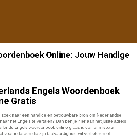
oordenboek Online: Jouw Handige
erlands Engels Woordenboek
ne Gratis
p zoek naar een handige en betrouwbare bron om Nederlandse
aar het Engels te vertalen? Dan ben je hier aan het juiste adres!
rlands Engels woordenboek online gratis is een onmisbaar
l voor iedereen die zijn taalvaardigheid wil verbeteren of