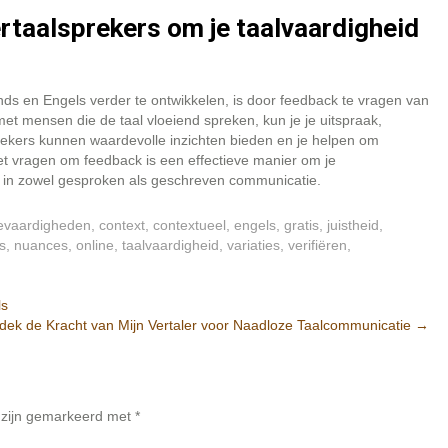
taalsprekers om je taalvaardigheid
nds en Engels verder te ontwikkelen, is door feedback te vragen van
t mensen die de taal vloeiend spreken, kun je je uitspraak,
kers kunnen waardevolle inzichten bieden en je helpen om
 Het vragen om feedback is een effectieve manier om je
en in zowel gesproken als geschreven communicatie.
evaardigheden
,
context
,
contextueel
,
engels
,
gratis
,
juistheid
,
s
,
nuances
,
online
,
taalvaardigheid
,
variaties
,
verifiëren
,
ls
dek de Kracht van Mijn Vertaler voor Naadloze Taalcommunicatie
→
n zijn gemarkeerd met
*