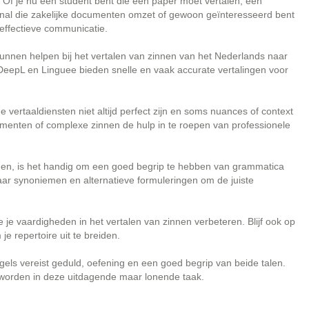
 Of je nu een student bent die een paper moet vertalen, een
onal die zakelijke documenten omzet of gewoon geïnteresseerd bent
r effectieve communicatie.
 kunnen helpen bij het vertalen van zinnen van het Nederlands naar
 DeepL en Linguee bieden snelle en vaak accurate vertalingen voor
 vertaaldiensten niet altijd perfect zijn en soms nuances of context
menten of complexe zinnen de hulp in te roepen van professionele
innen, is het handig om een goed begrip te hebben van grammatica
naar synoniemen en alternatieve formuleringen om de juiste
 je vaardigheden in het vertalen van zinnen verbeteren. Blijf ook op
 repertoire uit te breiden.
els vereist geduld, oefening en een goed begrip van beide talen.
l worden in deze uitdagende maar lonende taak.