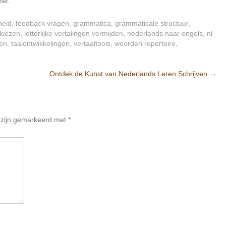
zer.
heid
,
feedback vragen
,
grammatica
,
grammaticale structuur
,
 kiezen
,
letterlijke vertalingen vermijden
,
nederlands naar engels
,
nl
en
,
taalontwikkelingen
,
vertaaltools
,
woorden repertoire
,
Ontdek de Kunst van Nederlands Leren Schrijven
→
n zijn gemarkeerd met
*