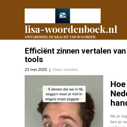
lisa-woordenboek.nl
ONTGRENDEL DE KRACHT VAN WOORDEN
Efficiënt zinnen vertalen va
tools
23 mei 2025
|
Geen reacties
Hoe 
Nede
hand
Als je re
ben je va