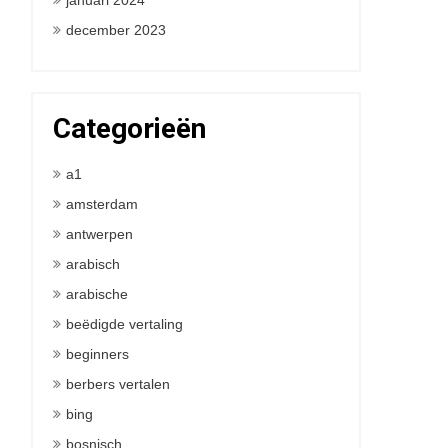
januari 2024
december 2023
Categorieën
a1
amsterdam
antwerpen
arabisch
arabische
beëdigde vertaling
beginners
berbers vertalen
bing
bosnisch