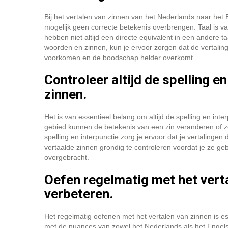
Bij het vertalen van zinnen van het Nederlands naar het En
mogelijk geen correcte betekenis overbrengen. Taal is v
hebben niet altijd een directe equivalent in een andere t
woorden en zinnen, kun je ervoor zorgen dat de vertalin
voorkomen en de boodschap helder overkomt.
Controleer altijd de spelling e
zinnen.
Het is van essentieel belang om altijd de spelling en inte
gebied kunnen de betekenis van een zin veranderen of z
spelling en interpunctie zorg je ervoor dat je vertalinge
vertaalde zinnen grondig te controleren voordat je ze geb
overgebracht.
Oefen regelmatig met het vert
verbeteren.
Het regelmatig oefenen met het vertalen van zinnen is e
met de nuances van zowel het Nederlands als het Engels. 