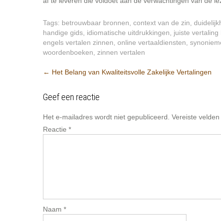
af te leveren die voldoet aan de verwachtingen van de le
Tags:
betrouwbaar bronnen
,
context van de zin
,
duidelijk
handige gids
,
idiomatische uitdrukkingen
,
juiste vertaling
engels vertalen zinnen
,
online vertaaldiensten
,
synoniem
woordenboeken
,
zinnen vertalen
Berichtnavigatie
←
Het Belang van Kwaliteitsvolle Zakelijke Vertalingen
Geef een reactie
Het e-mailadres wordt niet gepubliceerd.
Vereiste velde
Reactie
*
Naam
*