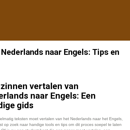
n Nederlands naar Engels: Tips en
zinnen vertalen van
rlands naar Engels: Een
ige gids
gelmatig teksten moet vertalen van het Nederlands naar het Engels,
st op zoek naar handige tools en tips om dit proces soepel te laten