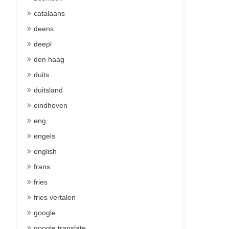
catalaans
deens
deepl
den haag
duits
duitsland
eindhoven
eng
engels
english
frans
fries
fries vertalen
google
google translate