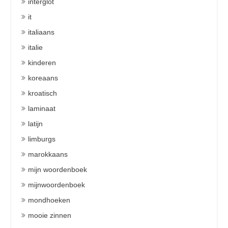
interglot
it
italiaans
italie
kinderen
koreaans
kroatisch
laminaat
latijn
limburgs
marokkaans
mijn woordenboek
mijnwoordenboek
mondhoeken
mooie zinnen