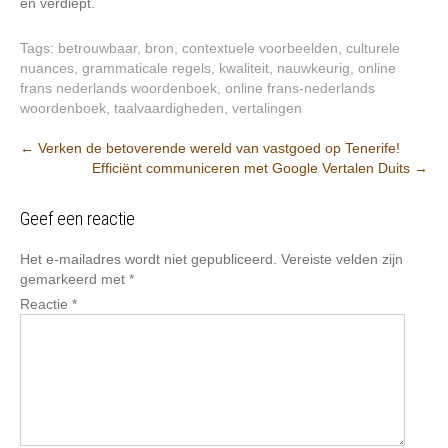
en verdiept.
Tags:
betrouwbaar
,
bron
,
contextuele voorbeelden
,
culturele
nuances
,
grammaticale regels
,
kwaliteit
,
nauwkeurig
,
online
frans nederlands woordenboek
,
online frans-nederlands
woordenboek
,
taalvaardigheden
,
vertalingen
Berichtnavigatie
←
Verken de betoverende wereld van vastgoed op Tenerife!
Efficiënt communiceren met Google Vertalen Duits
→
Geef een reactie
Het e-mailadres wordt niet gepubliceerd.
Vereiste velden zijn
gemarkeerd met
*
Reactie
*