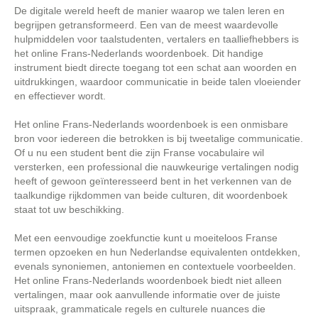
De digitale wereld heeft de manier waarop we talen leren en
begrijpen getransformeerd. Een van de meest waardevolle
hulpmiddelen voor taalstudenten, vertalers en taalliefhebbers is
het online Frans-Nederlands woordenboek. Dit handige
instrument biedt directe toegang tot een schat aan woorden en
uitdrukkingen, waardoor communicatie in beide talen vloeiender
en effectiever wordt.
Het online Frans-Nederlands woordenboek is een onmisbare
bron voor iedereen die betrokken is bij tweetalige communicatie.
Of u nu een student bent die zijn Franse vocabulaire wil
versterken, een professional die nauwkeurige vertalingen nodig
heeft of gewoon geïnteresseerd bent in het verkennen van de
taalkundige rijkdommen van beide culturen, dit woordenboek
staat tot uw beschikking.
Met een eenvoudige zoekfunctie kunt u moeiteloos Franse
termen opzoeken en hun Nederlandse equivalenten ontdekken,
evenals synoniemen, antoniemen en contextuele voorbeelden.
Het online Frans-Nederlands woordenboek biedt niet alleen
vertalingen, maar ook aanvullende informatie over de juiste
uitspraak, grammaticale regels en culturele nuances die