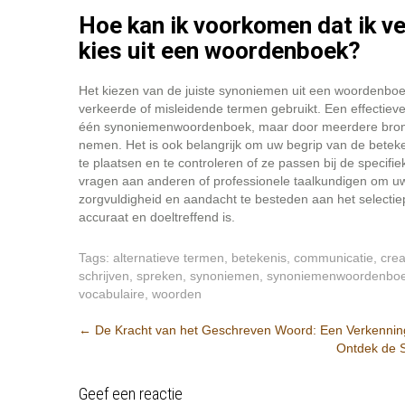
Hoe kan ik voorkomen dat ik v
kies uit een woordenboek?
Het kiezen van de juiste synoniemen uit een woordenboek
verkeerde of misleidende termen gebruikt. Een effectieve
één synoniemenwoordenboek, maar door meerdere bronne
nemen. Het is ook belangrijk om uw begrip van de betek
te plaatsen en te controleren of ze passen bij de specifi
vragen aan anderen of professionele taalkundigen om uw
zorgvuldigheid en aandacht te besteden aan het selecti
accuraat en doeltreffend is.
Tags:
alternatieve termen
,
betekenis
,
communicatie
,
creat
schrijven
,
spreken
,
synoniemen
,
synoniemenwoordenbo
vocabulaire
,
woorden
Berichtnavigatie
←
De Kracht van het Geschreven Woord: Een Verkennin
Ontdek de S
Geef een reactie