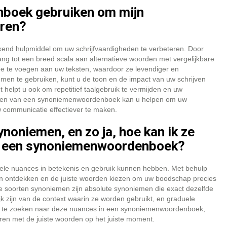
nboek gebruiken om mijn
eren?
kend hulpmiddel om uw schrijfvaardigheden te verbeteren. Door
ng tot een breed scala aan alternatieve woorden met vergelijkbare
 toe te voegen aan uw teksten, waardoor ze levendiger en
men te gebruiken, kunt u de toon en de impact van uw schrijven
helpt u ook om repetitief taalgebruik te vermijden en uw
plegen van een synoniemenwoordenboek kan u helpen om uw
w communicatie effectiever te maken.
ynoniemen, en zo ja, hoe kan ik ze
n een synoniemenwoordenboek?
btiele nuances in betekenis en gebruik kunnen hebben. Met behulp
n ontdekken en de juiste woorden kiezen om uw boodschap precies
de soorten synoniemen zijn absolute synoniemen die exact dezelfde
k zijn van de context waarin ze worden gebruikt, en graduele
Door te zoeken naar deze nuances in een synoniemenwoordenboek,
eren met de juiste woorden op het juiste moment.