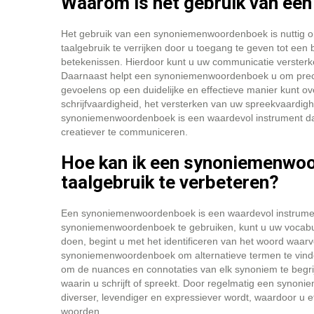
Waarom is het gebruik van ee
Het gebruik van een synoniemenwoordenboek is nuttig om 
taalgebruik te verrijken door u toegang te geven tot een
betekenissen. Hierdoor kunt u uw communicatie versterk
Daarnaast helpt een synoniemenwoordenboek u om preci
gevoelens op een duidelijke en effectieve manier kunt o
schrijfvaardigheid, het versterken van uw spreekvaardigh
synoniemenwoordenboek is een waardevol instrument dat
creatiever te communiceren.
Hoe kan ik een synoniemenwoo
taalgebruik te verbeteren?
Een synoniemenwoordenboek is een waardevol instrument
synoniemenwoordenboek te gebruiken, kunt u uw vocabula
doen, begint u met het identificeren van het woord waar
synoniemenwoordenboek om alternatieve termen te vinden 
om de nuances en connotaties van elk synoniem te begrijp
waarin u schrijft of spreekt. Door regelmatig een synon
diverser, levendiger en expressiever wordt, waardoor u
woorden.