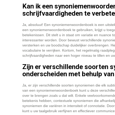
Kan ik een synoniemenwoorde
schrijfvaardigheden te verbet
Ja, absoluut! Een synoniemenwoordenboek is een uitste
een synoniemenwoordenboek te gebruiken, krijgt u toega
betekenissen. Dit stelt u in staat om variatie en nuance
interessanter worden. Door bewust verschillende synonie
versterken en uw boodschap duidelijker overbrengen. Het 
vocabulaire te verrijken. Kortom, het regelmatig raad
schrijfvaardigheden naar een hoger niveau te tillen en u
Zijn er verschillende soorten s
onderscheiden met behulp va
Ja, er zijn verschillende soorten synoniemen die elk su
van een synoniemenwoordenboek kunt u deze verschille
over te brengen zoals u dat wilt. Enkele veelvoorkomen
betekenis hebben, contextuele synoniemen die afhankelij
synoniemen die variëren in intensiteit of connotatie. 
kunt u uw taalgebruik verfijnen en effectiever communic