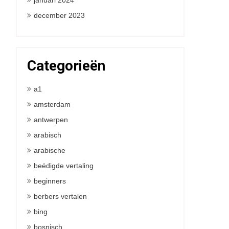
januari 2024
december 2023
Categorieën
a1
amsterdam
antwerpen
arabisch
arabische
beëdigde vertaling
beginners
berbers vertalen
bing
bosnisch