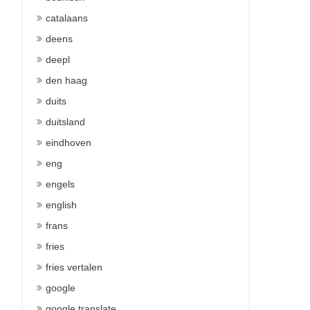
catalaans
deens
deepl
den haag
duits
duitsland
eindhoven
eng
engels
english
frans
fries
fries vertalen
google
google translate