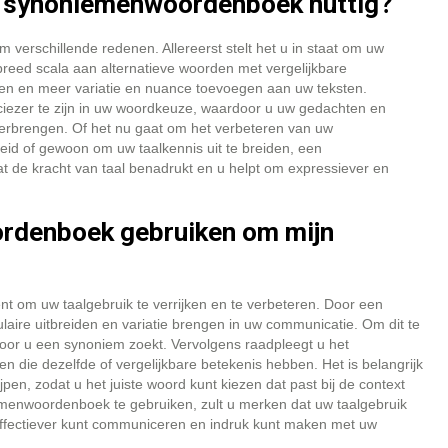
n synoniemenwoordenboek nuttig?
verschillende redenen. Allereerst stelt het u in staat om uw
 breed scala aan alternatieve woorden met vergelijkbare
en en meer variatie en nuance toevoegen aan uw teksten.
ezer te zijn in uw woordkeuze, waardoor u uw gedachten en
verbrengen. Of het nu gaat om het verbeteren van uw
eid of gewoon om uw taalkennis uit te breiden, een
 de kracht van taal benadrukt en u helpt om expressiever en
rdenboek gebruiken om mijn
 om uw taalgebruik te verrijken en te verbeteren. Door een
ire uitbreiden en variatie brengen in uw communicatie. Om dit te
voor u een synoniem zoekt. Vervolgens raadpleegt u het
die dezelfde of vergelijkbare betekenis hebben. Het is belangrijk
en, zodat u het juiste woord kunt kiezen dat past bij de context
iemenwoordenboek te gebruiken, zult u merken dat uw taalgebruik
 effectiever kunt communiceren en indruk kunt maken met uw