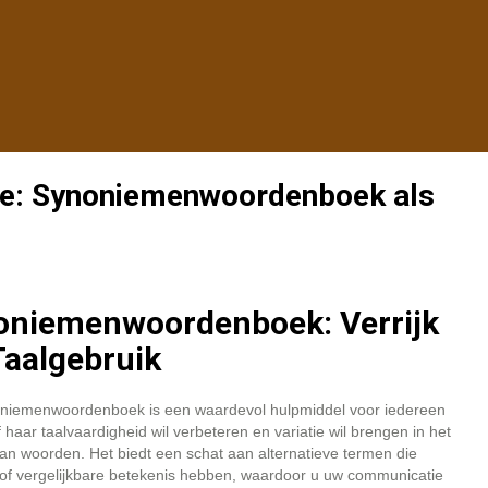
tie: Synoniemenwoordenboek als
oniemenwoordenboek: Verrijk
aalgebruik
niemenwoordenboek is een waardevol hulpmiddel voor iedereen
of haar taalvaardigheid wil verbeteren en variatie wil brengen in het
an woorden. Het biedt een schat aan alternatieve termen die
 of vergelijkbare betekenis hebben, waardoor u uw communicatie