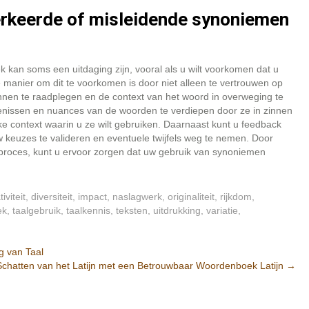
erkeerde of misleidende synoniemen
 kan soms een uitdaging zijn, vooral als u wilt voorkomen dat u
 manier om dit te voorkomen is door niet alleen te vertrouwen op
n te raadplegen en de context van het woord in overweging te
enissen en nuances van de woorden te verdiepen door ze in zinnen
eke context waarin u ze wilt gebruiken. Daarnaast kunt u feedback
 keuzes te valideren en eventuele twijfels weg te nemen. Door
eproces, kunt u ervoor zorgen dat uw gebruik van synoniemen
iviteit
,
diversiteit
,
impact
,
naslagwerk
,
originaliteit
,
rijkdom
,
ek
,
taalgebruik
,
taalkennis
,
teksten
,
uitdrukking
,
variatie
,
g van Taal
chatten van het Latijn met een Betrouwbaar Woordenboek Latijn
→