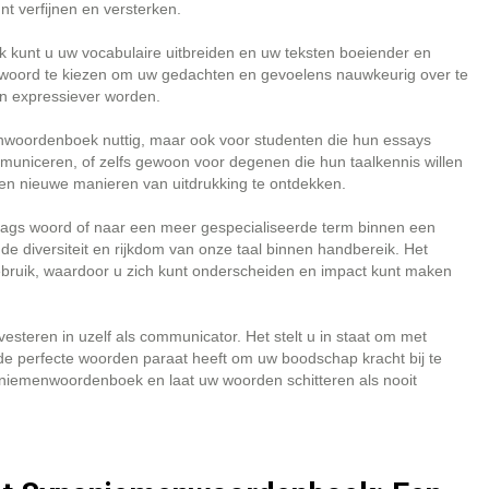
nt verfijnen en versterken.
unt u uw vocabulaire uitbreiden en uw teksten boeiender en
ste woord te kiezen om uw gedachten en gevoelens nauwkeurig over te
n expressiever worden.
menwoordenboek nuttig, maar ook voor studenten die hun essays
ommuniceren, of zelfs gewoon voor degenen die hun taalkennis willen
 en nieuwe manieren van uitdrukking te ontdekken.
aags woord of naar een meer gespecialiseerde term binnen een
 diversiteit en rijkdom van onze taal binnen handbereik. Het
algebruik, waardoor u zich kunt onderscheiden en impact kunt maken
steren in uzelf als communicator. Het stelt u in staat om met
 de perfecte woorden paraat heeft om uw boodschap kracht bij te
oniemenwoordenboek en laat uw woorden schitteren als nooit