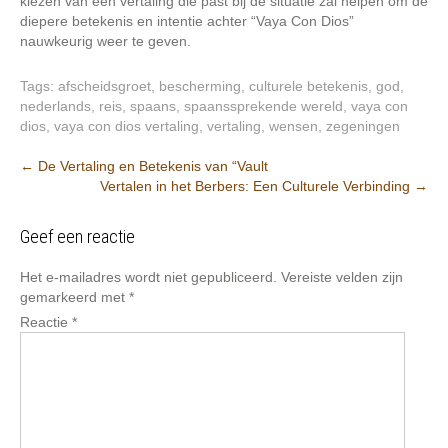
kiezen van een vertaling die past bij de situatie zal helpen om de
diepere betekenis en intentie achter “Vaya Con Dios”
nauwkeurig weer te geven.
Tags:
afscheidsgroet
,
bescherming
,
culturele betekenis
,
god
,
nederlands
,
reis
,
spaans
,
spaanssprekende wereld
,
vaya con
dios
,
vaya con dios vertaling
,
vertaling
,
wensen
,
zegeningen
Berichtnavigatie
←
De Vertaling en Betekenis van “Vault
Vertalen in het Berbers: Een Culturele Verbinding
→
Geef een reactie
Het e-mailadres wordt niet gepubliceerd.
Vereiste velden zijn
gemarkeerd met
*
Reactie
*