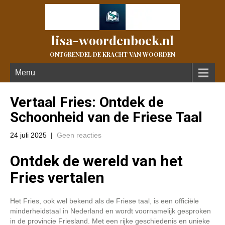
lisa-woordenboek.nl
ONTGRENDEL DE KRACHT VAN WOORDEN
Menu
Vertaal Fries: Ontdek de
Schoonheid van de Friese Taal
24 juli 2025
|
Geen reacties
Ontdek de wereld van het
Fries vertalen
Het Fries, ook wel bekend als de Friese taal, is een officiële
minderheidstaal in Nederland en wordt voornamelijk gesproken
in de provincie Friesland. Met een rijke geschiedenis en unieke