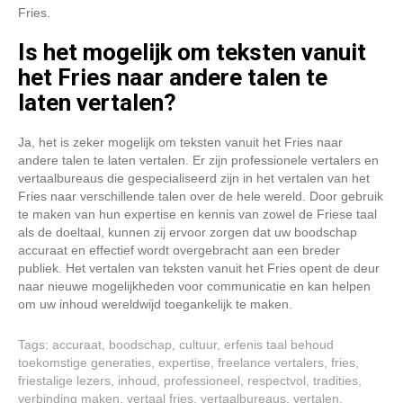
Fries.
Is het mogelijk om teksten vanuit
het Fries naar andere talen te
laten vertalen?
Ja, het is zeker mogelijk om teksten vanuit het Fries naar
andere talen te laten vertalen. Er zijn professionele vertalers en
vertaalbureaus die gespecialiseerd zijn in het vertalen van het
Fries naar verschillende talen over de hele wereld. Door gebruik
te maken van hun expertise en kennis van zowel de Friese taal
als de doeltaal, kunnen zij ervoor zorgen dat uw boodschap
accuraat en effectief wordt overgebracht aan een breder
publiek. Het vertalen van teksten vanuit het Fries opent de deur
naar nieuwe mogelijkheden voor communicatie en kan helpen
om uw inhoud wereldwijd toegankelijk te maken.
Tags:
accuraat
,
boodschap
,
cultuur
,
erfenis taal behoud
toekomstige generaties
,
expertise
,
freelance vertalers
,
fries
,
friestalige lezers
,
inhoud
,
professioneel
,
respectvol
,
tradities
,
verbinding maken
,
vertaal fries
,
vertaalbureaus
,
vertalen
,