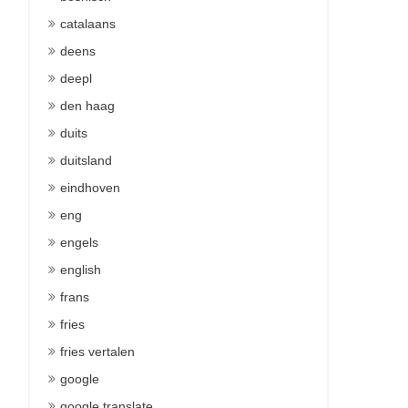
catalaans
deens
deepl
den haag
duits
duitsland
eindhoven
eng
engels
english
frans
fries
fries vertalen
google
google translate