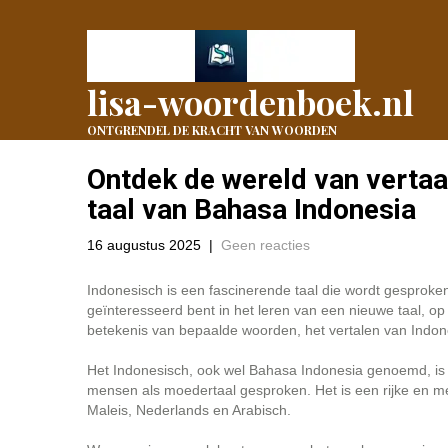
lisa-woordenboek.nl
ONTGRENDEL DE KRACHT VAN WOORDEN
Ontdek de wereld van vertaal
taal van Bahasa Indonesia
16 augustus 2025
|
Geen reacties
Indonesisch is een fascinerende taal die wordt gesproke
geïnteresseerd bent in het leren van een nieuwe taal, op
betekenis van bepaalde woorden, het vertalen van Indone
Het Indonesisch, ook wel Bahasa Indonesia genoemd, is d
mensen als moedertaal gesproken. Het is een rijke en mel
Maleis, Nederlands en Arabisch.