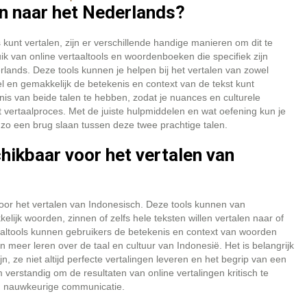
en naar het Nederlands?
 kunt vertalen, zijn er verschillende handige manieren om dit te
k van online vertaaltools en woordenboeken die specifiek zijn
lands. Deze tools kunnen je helpen bij het vertalen van zowel
el en gemakkelijk de betekenis en context van de tekst kunt
nis van beide talen te hebben, zodat je nuances en culturele
 vertaalproces. Met de juiste hulpmiddelen en wat oefening kun je
zo een brug slaan tussen deze twee prachtige talen.
chikbaar voor het vertalen van
 voor het vertalen van Indonesisch. Deze tools kunnen van
ijk woorden, zinnen of zelfs hele teksten willen vertalen naar of
aaltools kunnen gebruikers de betekenis en context van woorden
eer leren over de taal en cultuur van Indonesië. Het is belangrijk
n, ze niet altijd perfecte vertalingen leveren en het begrip van een
verstandig om de resultaten van online vertalingen kritisch te
n nauwkeurige communicatie.