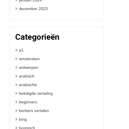
januari 2024
december 2023
Categorieën
a1
amsterdam
antwerpen
arabisch
arabische
beëdigde vertaling
beginners
berbers vertalen
bing
bosnisch