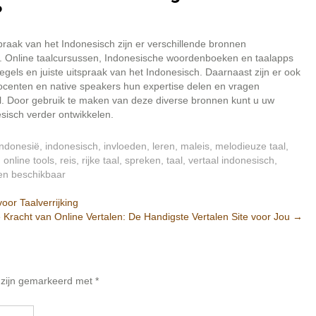
?
raak van het Indonesisch zijn er verschillende bronnen
n. Online taalcursussen, Indonesische woordenboeken en taalapps
egels en juiste uitspraak van het Indonesisch. Daarnaast zijn er ook
ocenten en native speakers hun expertise delen en vragen
. Door gebruik te maken van deze diverse bronnen kunt u uw
sisch verder ontwikkelen.
indonesië
,
indonesisch
,
invloeden
,
leren
,
maleis
,
melodieuze taal
,
,
online tools
,
reis
,
rijke taal
,
spreken
,
taal
,
vertaal indonesisch
,
n beschikbaar
or Taalverrijking
 Kracht van Online Vertalen: De Handigste Vertalen Site voor Jou
→
n zijn gemarkeerd met
*